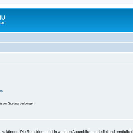
MU
 LMU
en
ieser Sitzung verbergen
 zu können. Die Registrierung ist in wenigen Augenblicken erledigt und ermöglicht