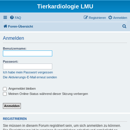
Tierkardiologie LMU
FAQ
Registrieren
Anmelden
S
Foren-Übersicht
u
Anmelden
c
h
Benutzername:
e
Passwort:
Ich habe mein Passwort vergessen
Die Aktivierungs-E-Mail erneut senden
Angemeldet bleiben
Meinen Online-Status während dieser Sitzung verbergen
REGISTRIEREN
Sie müssen in diesem Forum registriert sein, um sich anmelden zu können.