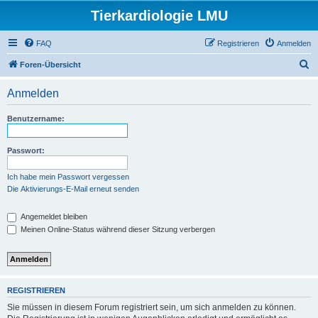
Tierkardiologie LMU
FAQ
Registrieren
Anmelden
S
Foren-Übersicht
u
Anmelden
c
h
Benutzername:
e
Passwort:
Ich habe mein Passwort vergessen
Die Aktivierungs-E-Mail erneut senden
Angemeldet bleiben
Meinen Online-Status während dieser Sitzung verbergen
REGISTRIEREN
Sie müssen in diesem Forum registriert sein, um sich anmelden zu können.