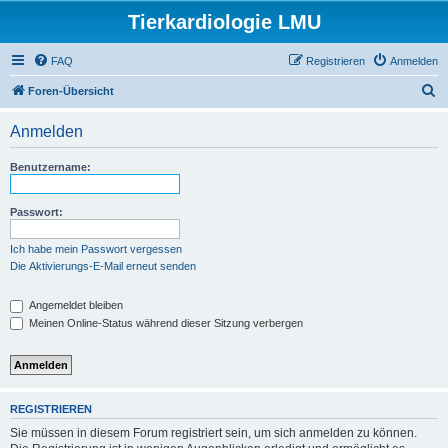
Tierkardiologie LMU
FAQ
Registrieren
Anmelden
S
Foren-Übersicht
u
Anmelden
c
h
Benutzername:
e
Passwort:
Ich habe mein Passwort vergessen
Die Aktivierungs-E-Mail erneut senden
Angemeldet bleiben
Meinen Online-Status während dieser Sitzung verbergen
REGISTRIEREN
Sie müssen in diesem Forum registriert sein, um sich anmelden zu können.