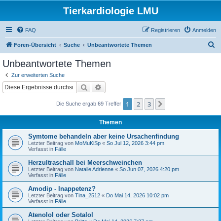
Tierkardiologie LMU
FAQ
Registrieren
Anmelden
S
Foren-Übersicht
Suche
Unbeantwortete Themen
u
Unbeantwortete Themen
c
Zur erweiterten Suche
h
Suche
Erweiterte Suche
e
1
2
3
Nächste
Die Suche ergab 69 Treffer
Themen
Symtome behandeln aber keine Ursachenfindung
Letzter Beitrag von
MoMuKiSp
«
So Jul 12, 2026 3:44 pm
Verfasst in
Fälle
Herzultraschall bei Meerschweinchen
Letzter Beitrag von
Natalie Adrienne
«
So Jun 07, 2026 4:20 pm
Verfasst in
Fälle
Amodip - Inappetenz?
Letzter Beitrag von
Tina_2512
«
Do Mai 14, 2026 10:02 pm
Verfasst in
Fälle
Atenolol oder Sotalol