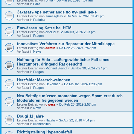
Letzter Beitrag von
Britta
«
Do Mai 14, 2026 7:37 am
Verfasst in
Fälle
Заказать vps netherlands по лучшей цене
Letzter Beitrag von
Jamesglazy
«
Do Mai 07, 2026 11:41 pm
Verfasst in
Praktika
Entwässerung Katze bei HCM
Letzter Beitrag von
arteluci
«
So Mai 03, 2026 2:23 pm
Verfasst in
Fragen
innovatives Verfahren zur Reparatur der Mitralklappe
Letzter Beitrag von
admin
«
Do Dez 26, 2024 2:52 pm
Verfasst in
News
Hoffnung für Aida – außergewöhnlicher Fall eines
Herztumors, dringend Rat gesucht!
Letzter Beitrag von
Michael.Steindl
«
Sa Nov 30, 2024 2:27 pm
Verfasst in
Fragen
Herzfehler Meerschweinchen
Letzter Beitrag von
Dekohase
«
Do Mai 02, 2024 12:35 pm
Verfasst in
Fragen
Neu Beiträge müssen momentan wegen Spam erst durch
Moderatoren freigegeben werden
Letzter Beitrag von
gwess
«
Do Feb 28, 2019 2:57 pm
Verfasst in
News
Dougi 11 jahre
Letzter Beitrag von
Natalie
«
So Apr 22, 2018 4:34 pm
Verfasst in
Krankheiten
Richtigstellung Hypertoniefall