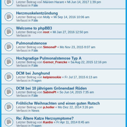
Letzter Beitrag von
Mareen Harant
«
Mi Jun 14, 2017 1:39 pm
Verfasst in
Fälle
Herzmuskelentzündung
Letzter Beitrag von
Molly
«
Mi Sep 14, 2016 10:06 am
Verfasst in
Fälle
Welcome to phpBB3
Letzter Beitrag von
root
«
Mi Jan 27, 2016 12:50 pm
Verfasst in
Pulmonalstenose
Letzter Beitrag von
SimoneP
«
Mo Nov 23, 2015 8:07 am
Verfasst in
Fälle
Hochgradige Pulmonalstenose Typ A
Letzter Beitrag von
Gernot_Franzke
«
Sa Aug 22, 2015 12:16 pm
Verfasst in
Fälle
DCM bei Junghund
Letzter Beitrag von
kelpierookie
«
Fr Jul 17, 2015 6:13 am
Verfasst in
Fragen
DCM bei 10 jährigem Grönendael Rüden
Letzter Beitrag von
SabinePl
«
So Jun 14, 2015 7:35 am
Verfasst in
Fälle
Fröhliche Weihnachten und einen guten Rutsch
Letzter Beitrag von
p.holler
«
Mo Dez 22, 2014 3:26 pm
Verfasst in
News
Re: Ältere Katze Herzsymptome?
Letzter Beitrag von
Kardio
«
Fr Apr 11, 2014 8:45 am
Verfasst in
Fragen