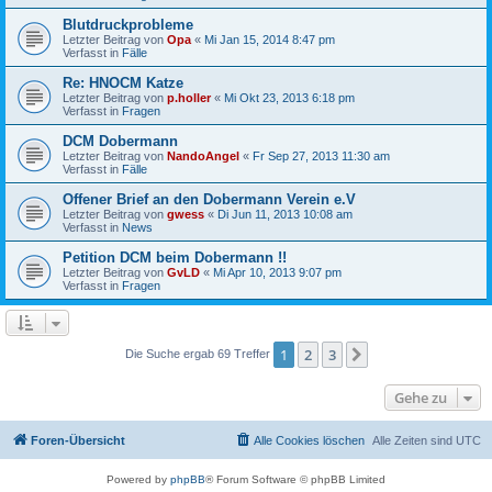
Blutdruckprobleme
Letzter Beitrag von
Opa
«
Mi Jan 15, 2014 8:47 pm
Verfasst in
Fälle
Re: HNOCM Katze
Letzter Beitrag von
p.holler
«
Mi Okt 23, 2013 6:18 pm
Verfasst in
Fragen
DCM Dobermann
Letzter Beitrag von
NandoAngel
«
Fr Sep 27, 2013 11:30 am
Verfasst in
Fälle
Offener Brief an den Dobermann Verein e.V
Letzter Beitrag von
gwess
«
Di Jun 11, 2013 10:08 am
Verfasst in
News
Petition DCM beim Dobermann !!
Letzter Beitrag von
GvLD
«
Mi Apr 10, 2013 9:07 pm
Verfasst in
Fragen
1
2
3
Nächste
Die Suche ergab 69 Treffer
Gehe zu
Foren-Übersicht
Alle Cookies löschen
Alle Zeiten sind
UTC
Powered by
phpBB
® Forum Software © phpBB Limited