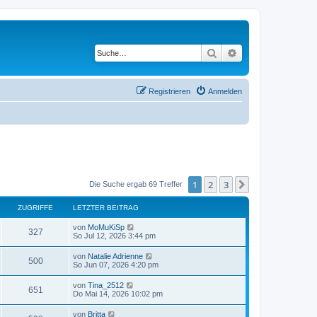
Suche
Erweiterte Suche
Registrieren
Anmelden
1
2
3
Nächste
Die Suche ergab 69 Treffer
ZUGRIFFE
LETZTER BEITRAG
von
MoMuKiSp
327
So Jul 12, 2026 3:44 pm
von
Natalie Adrienne
500
So Jun 07, 2026 4:20 pm
von
Tina_2512
651
Do Mai 14, 2026 10:02 pm
von
Britta