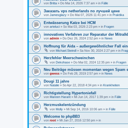
von
Britta
»
Do Mai 14, 2026 7:37 am
» in
Fälle
Заказать vps netherlands по лучшей цене
von
Jamesglazy
»
Do Mai 07, 2026 11:41 pm
» in
Praktika
Entwässerung Katze bei HCM
von
arteluci
»
So Mai 03, 2026 2:23 pm
» in
Fragen
innovatives Verfahren zur Reparatur der Mitralk
von
admin
»
Do Dez 26, 2024 2:52 pm
» in
News
Hoffnung für Aida – außergewöhnlicher Fall ei
von
Michael.Steindl
»
Sa Nov 30, 2024 2:27 pm
» in
Fra
Herzfehler Meerschweinchen
von
Dekohase
»
Do Mai 02, 2024 12:35 pm
» in
Fragen
Neu Beiträge müssen momentan wegen Spam er
von
gwess
»
Do Feb 28, 2019 2:57 pm
» in
News
Dougi 11 jahre
von
Natalie
»
So Apr 22, 2018 4:34 pm
» in
Krankheiten
Richtigstellung Hypertoniefall
von
Mareen Harant
»
Mi Jun 14, 2017 1:39 pm
» in
Fälle
Herzmuskelentzündung
von
Molly
»
Mi Sep 14, 2016 10:06 am
» in
Fälle
Welcome to phpBB3
von
root
»
Mi Jan 27, 2016 12:50 pm
» in