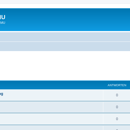
MU
 LMU
ANTWORTEN
ng
0
0
0