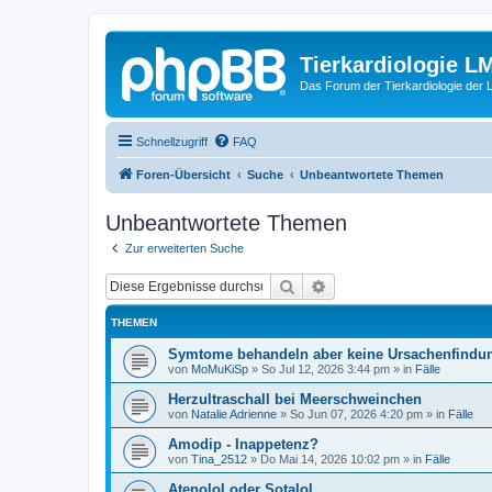
Tierkardiologie L
Das Forum der Tierkardiologie der
Schnellzugriff
FAQ
Foren-Übersicht
Suche
Unbeantwortete Themen
Unbeantwortete Themen
Zur erweiterten Suche
Suche
Erweiterte Suche
THEMEN
Symtome behandeln aber keine Ursachenfindu
von
MoMuKiSp
»
So Jul 12, 2026 3:44 pm
» in
Fälle
Herzultraschall bei Meerschweinchen
von
Natalie Adrienne
»
So Jun 07, 2026 4:20 pm
» in
Fälle
Amodip - Inappetenz?
von
Tina_2512
»
Do Mai 14, 2026 10:02 pm
» in
Fälle
Atenolol oder Sotalol