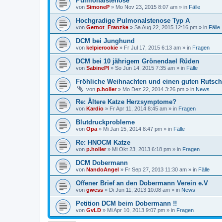
Pulmonalstenose
von
SimoneP
»
Mo Nov 23, 2015 8:07 am
» in
Fälle
Hochgradige Pulmonalstenose Typ A
von
Gernot_Franzke
»
Sa Aug 22, 2015 12:16 pm
» in
Fälle
DCM bei Junghund
von
kelpierookie
»
Fr Jul 17, 2015 6:13 am
» in
Fragen
DCM bei 10 jährigem Grönendael Rüden
von
SabinePl
»
So Jun 14, 2015 7:35 am
» in
Fälle
Fröhliche Weihnachten und einen guten Rutsch
von
p.holler
»
Mo Dez 22, 2014 3:26 pm
» in
News
Re: Ältere Katze Herzsymptome?
von
Kardio
»
Fr Apr 11, 2014 8:45 am
» in
Fragen
Blutdruckprobleme
von
Opa
»
Mi Jan 15, 2014 8:47 pm
» in
Fälle
Re: HNOCM Katze
von
p.holler
»
Mi Okt 23, 2013 6:18 pm
» in
Fragen
DCM Dobermann
von
NandoAngel
»
Fr Sep 27, 2013 11:30 am
» in
Fälle
Offener Brief an den Dobermann Verein e.V
von
gwess
»
Di Jun 11, 2013 10:08 am
» in
News
Petition DCM beim Dobermann !!
von
GvLD
»
Mi Apr 10, 2013 9:07 pm
» in
Fragen