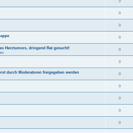
0
0
0
lappe
0
nes Herztumors, dringend Rat gesucht!
0
gen
0
st durch Moderatoren freigegeben werden
0
0
0
0
0