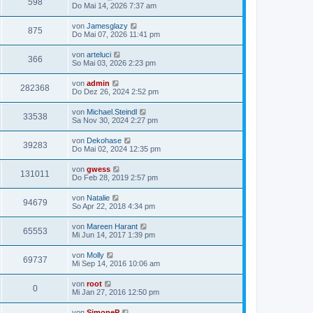
598
Do Mai 14, 2026 7:37 am
von
Jamesglazy
875
Do Mai 07, 2026 11:41 pm
von
arteluci
366
So Mai 03, 2026 2:23 pm
von
admin
282368
Do Dez 26, 2024 2:52 pm
von
Michael.Steindl
33538
Sa Nov 30, 2024 2:27 pm
von
Dekohase
39283
Do Mai 02, 2024 12:35 pm
von
gwess
131011
Do Feb 28, 2019 2:57 pm
von
Natalie
94679
So Apr 22, 2018 4:34 pm
von
Mareen Harant
65553
Mi Jun 14, 2017 1:39 pm
von
Molly
69737
Mi Sep 14, 2016 10:06 am
von
root
0
Mi Jan 27, 2016 12:50 pm
von
SimoneP