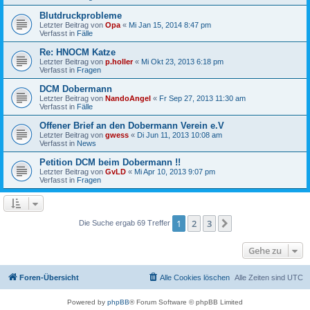
Blutdruckprobleme
Letzter Beitrag von
Opa
«
Mi Jan 15, 2014 8:47 pm
Verfasst in
Fälle
Re: HNOCM Katze
Letzter Beitrag von
p.holler
«
Mi Okt 23, 2013 6:18 pm
Verfasst in
Fragen
DCM Dobermann
Letzter Beitrag von
NandoAngel
«
Fr Sep 27, 2013 11:30 am
Verfasst in
Fälle
Offener Brief an den Dobermann Verein e.V
Letzter Beitrag von
gwess
«
Di Jun 11, 2013 10:08 am
Verfasst in
News
Petition DCM beim Dobermann !!
Letzter Beitrag von
GvLD
«
Mi Apr 10, 2013 9:07 pm
Verfasst in
Fragen
1
2
3
Nächste
Die Suche ergab 69 Treffer
Gehe zu
Foren-Übersicht
Alle Cookies löschen
Alle Zeiten sind
UTC
Powered by
phpBB
® Forum Software © phpBB Limited