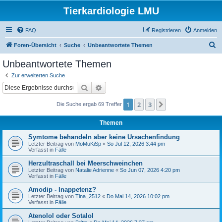
Tierkardiologie LMU
FAQ
Registrieren
Anmelden
S
Foren-Übersicht
Suche
Unbeantwortete Themen
u
Unbeantwortete Themen
c
Zur erweiterten Suche
h
Suche
Erweiterte Suche
e
1
2
3
Nächste
Die Suche ergab 69 Treffer
Themen
Symtome behandeln aber keine Ursachenfindung
Letzter Beitrag von
MoMuKiSp
«
So Jul 12, 2026 3:44 pm
Verfasst in
Fälle
Herzultraschall bei Meerschweinchen
Letzter Beitrag von
Natalie Adrienne
«
So Jun 07, 2026 4:20 pm
Verfasst in
Fälle
Amodip - Inappetenz?
Letzter Beitrag von
Tina_2512
«
Do Mai 14, 2026 10:02 pm
Verfasst in
Fälle
Atenolol oder Sotalol