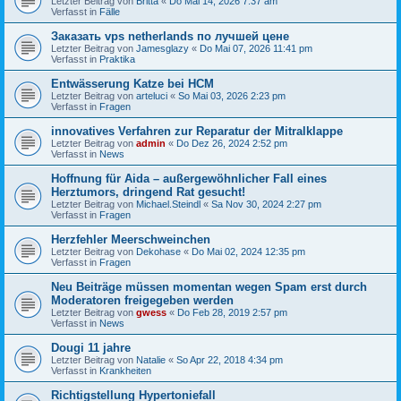
Letzter Beitrag von
Britta
«
Do Mai 14, 2026 7:37 am
Verfasst in
Fälle
Заказать vps netherlands по лучшей цене
Letzter Beitrag von
Jamesglazy
«
Do Mai 07, 2026 11:41 pm
Verfasst in
Praktika
Entwässerung Katze bei HCM
Letzter Beitrag von
arteluci
«
So Mai 03, 2026 2:23 pm
Verfasst in
Fragen
innovatives Verfahren zur Reparatur der Mitralklappe
Letzter Beitrag von
admin
«
Do Dez 26, 2024 2:52 pm
Verfasst in
News
Hoffnung für Aida – außergewöhnlicher Fall eines
Herztumors, dringend Rat gesucht!
Letzter Beitrag von
Michael.Steindl
«
Sa Nov 30, 2024 2:27 pm
Verfasst in
Fragen
Herzfehler Meerschweinchen
Letzter Beitrag von
Dekohase
«
Do Mai 02, 2024 12:35 pm
Verfasst in
Fragen
Neu Beiträge müssen momentan wegen Spam erst durch
Moderatoren freigegeben werden
Letzter Beitrag von
gwess
«
Do Feb 28, 2019 2:57 pm
Verfasst in
News
Dougi 11 jahre
Letzter Beitrag von
Natalie
«
So Apr 22, 2018 4:34 pm
Verfasst in
Krankheiten
Richtigstellung Hypertoniefall