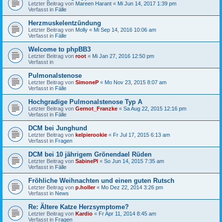
Letzter Beitrag von
Mareen Harant
«
Mi Jun 14, 2017 1:39 pm
Verfasst in
Fälle
Herzmuskelentzündung
Letzter Beitrag von
Molly
«
Mi Sep 14, 2016 10:06 am
Verfasst in
Fälle
Welcome to phpBB3
Letzter Beitrag von
root
«
Mi Jan 27, 2016 12:50 pm
Verfasst in
Pulmonalstenose
Letzter Beitrag von
SimoneP
«
Mo Nov 23, 2015 8:07 am
Verfasst in
Fälle
Hochgradige Pulmonalstenose Typ A
Letzter Beitrag von
Gernot_Franzke
«
Sa Aug 22, 2015 12:16 pm
Verfasst in
Fälle
DCM bei Junghund
Letzter Beitrag von
kelpierookie
«
Fr Jul 17, 2015 6:13 am
Verfasst in
Fragen
DCM bei 10 jährigem Grönendael Rüden
Letzter Beitrag von
SabinePl
«
So Jun 14, 2015 7:35 am
Verfasst in
Fälle
Fröhliche Weihnachten und einen guten Rutsch
Letzter Beitrag von
p.holler
«
Mo Dez 22, 2014 3:26 pm
Verfasst in
News
Re: Ältere Katze Herzsymptome?
Letzter Beitrag von
Kardio
«
Fr Apr 11, 2014 8:45 am
Verfasst in
Fragen