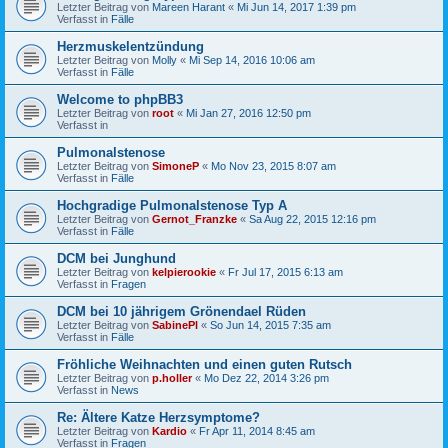
Letzter Beitrag von
Mareen Harant
«
Mi Jun 14, 2017 1:39 pm
Verfasst in
Fälle
Herzmuskelentzündung
Letzter Beitrag von
Molly
«
Mi Sep 14, 2016 10:06 am
Verfasst in
Fälle
Welcome to phpBB3
Letzter Beitrag von
root
«
Mi Jan 27, 2016 12:50 pm
Verfasst in
Pulmonalstenose
Letzter Beitrag von
SimoneP
«
Mo Nov 23, 2015 8:07 am
Verfasst in
Fälle
Hochgradige Pulmonalstenose Typ A
Letzter Beitrag von
Gernot_Franzke
«
Sa Aug 22, 2015 12:16 pm
Verfasst in
Fälle
DCM bei Junghund
Letzter Beitrag von
kelpierookie
«
Fr Jul 17, 2015 6:13 am
Verfasst in
Fragen
DCM bei 10 jährigem Grönendael Rüden
Letzter Beitrag von
SabinePl
«
So Jun 14, 2015 7:35 am
Verfasst in
Fälle
Fröhliche Weihnachten und einen guten Rutsch
Letzter Beitrag von
p.holler
«
Mo Dez 22, 2014 3:26 pm
Verfasst in
News
Re: Ältere Katze Herzsymptome?
Letzter Beitrag von
Kardio
«
Fr Apr 11, 2014 8:45 am
Verfasst in
Fragen