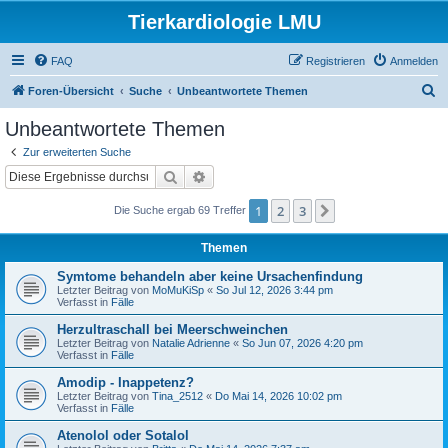
Tierkardiologie LMU
FAQ
Registrieren
Anmelden
S
Foren-Übersicht
Suche
Unbeantwortete Themen
u
Unbeantwortete Themen
c
Zur erweiterten Suche
h
Suche
Erweiterte Suche
e
1
2
3
Nächste
Die Suche ergab 69 Treffer
Themen
Symtome behandeln aber keine Ursachenfindung
Letzter Beitrag von
MoMuKiSp
«
So Jul 12, 2026 3:44 pm
Verfasst in
Fälle
Herzultraschall bei Meerschweinchen
Letzter Beitrag von
Natalie Adrienne
«
So Jun 07, 2026 4:20 pm
Verfasst in
Fälle
Amodip - Inappetenz?
Letzter Beitrag von
Tina_2512
«
Do Mai 14, 2026 10:02 pm
Verfasst in
Fälle
Atenolol oder Sotalol