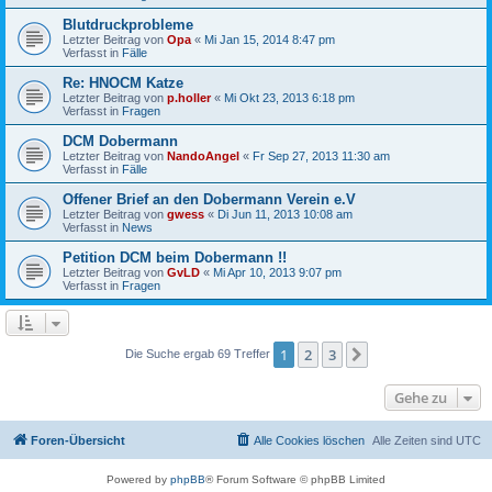
Blutdruckprobleme
Letzter Beitrag von
Opa
«
Mi Jan 15, 2014 8:47 pm
Verfasst in
Fälle
Re: HNOCM Katze
Letzter Beitrag von
p.holler
«
Mi Okt 23, 2013 6:18 pm
Verfasst in
Fragen
DCM Dobermann
Letzter Beitrag von
NandoAngel
«
Fr Sep 27, 2013 11:30 am
Verfasst in
Fälle
Offener Brief an den Dobermann Verein e.V
Letzter Beitrag von
gwess
«
Di Jun 11, 2013 10:08 am
Verfasst in
News
Petition DCM beim Dobermann !!
Letzter Beitrag von
GvLD
«
Mi Apr 10, 2013 9:07 pm
Verfasst in
Fragen
1
2
3
Nächste
Die Suche ergab 69 Treffer
Gehe zu
Foren-Übersicht
Alle Cookies löschen
Alle Zeiten sind
UTC
Powered by
phpBB
® Forum Software © phpBB Limited