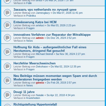
Letzter Beitrag von
Britta
«
Do Mai 14, 2026 7:37 am
Verfasst in
Fälle
Заказать vps netherlands по лучшей цене
Letzter Beitrag von
Jamesglazy
«
Do Mai 07, 2026 11:41 pm
Verfasst in
Praktika
Entwässerung Katze bei HCM
Letzter Beitrag von
arteluci
«
So Mai 03, 2026 2:23 pm
Verfasst in
Fragen
innovatives Verfahren zur Reparatur der Mitralklappe
Letzter Beitrag von
admin
«
Do Dez 26, 2024 2:52 pm
Verfasst in
News
Hoffnung für Aida – außergewöhnlicher Fall eines
Herztumors, dringend Rat gesucht!
Letzter Beitrag von
Michael.Steindl
«
Sa Nov 30, 2024 2:27 pm
Verfasst in
Fragen
Herzfehler Meerschweinchen
Letzter Beitrag von
Dekohase
«
Do Mai 02, 2024 12:35 pm
Verfasst in
Fragen
Neu Beiträge müssen momentan wegen Spam erst durch
Moderatoren freigegeben werden
Letzter Beitrag von
gwess
«
Do Feb 28, 2019 2:57 pm
Verfasst in
News
Dougi 11 jahre
Letzter Beitrag von
Natalie
«
So Apr 22, 2018 4:34 pm
Verfasst in
Krankheiten
Richtigstellung Hypertoniefall