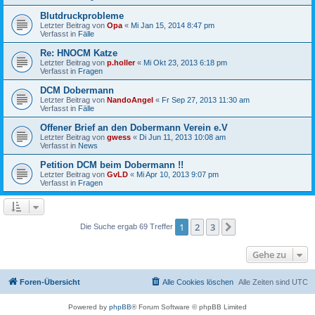
Blutdruckprobleme
Letzter Beitrag von
Opa
«
Mi Jan 15, 2014 8:47 pm
Verfasst in
Fälle
Re: HNOCM Katze
Letzter Beitrag von
p.holler
«
Mi Okt 23, 2013 6:18 pm
Verfasst in
Fragen
DCM Dobermann
Letzter Beitrag von
NandoAngel
«
Fr Sep 27, 2013 11:30 am
Verfasst in
Fälle
Offener Brief an den Dobermann Verein e.V
Letzter Beitrag von
gwess
«
Di Jun 11, 2013 10:08 am
Verfasst in
News
Petition DCM beim Dobermann !!
Letzter Beitrag von
GvLD
«
Mi Apr 10, 2013 9:07 pm
Verfasst in
Fragen
1
2
3
Nächste
Die Suche ergab 69 Treffer
Gehe zu
Foren-Übersicht
Alle Cookies löschen
Alle Zeiten sind
UTC
Powered by
phpBB
® Forum Software © phpBB Limited