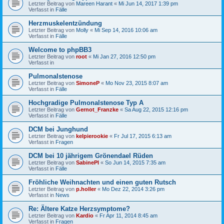
Letzter Beitrag von
Mareen Harant
«
Mi Jun 14, 2017 1:39 pm
Verfasst in
Fälle
Herzmuskelentzündung
Letzter Beitrag von
Molly
«
Mi Sep 14, 2016 10:06 am
Verfasst in
Fälle
Welcome to phpBB3
Letzter Beitrag von
root
«
Mi Jan 27, 2016 12:50 pm
Verfasst in
Pulmonalstenose
Letzter Beitrag von
SimoneP
«
Mo Nov 23, 2015 8:07 am
Verfasst in
Fälle
Hochgradige Pulmonalstenose Typ A
Letzter Beitrag von
Gernot_Franzke
«
Sa Aug 22, 2015 12:16 pm
Verfasst in
Fälle
DCM bei Junghund
Letzter Beitrag von
kelpierookie
«
Fr Jul 17, 2015 6:13 am
Verfasst in
Fragen
DCM bei 10 jährigem Grönendael Rüden
Letzter Beitrag von
SabinePl
«
So Jun 14, 2015 7:35 am
Verfasst in
Fälle
Fröhliche Weihnachten und einen guten Rutsch
Letzter Beitrag von
p.holler
«
Mo Dez 22, 2014 3:26 pm
Verfasst in
News
Re: Ältere Katze Herzsymptome?
Letzter Beitrag von
Kardio
«
Fr Apr 11, 2014 8:45 am
Verfasst in
Fragen