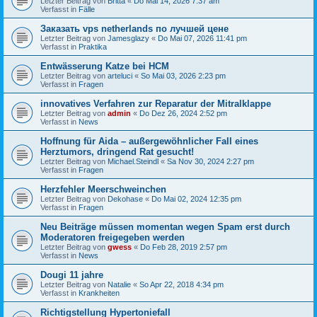
Letzter Beitrag von
Britta
«
Do Mai 14, 2026 7:37 am
Verfasst in
Fälle
Заказать vps netherlands по лучшей цене
Letzter Beitrag von
Jamesglazy
«
Do Mai 07, 2026 11:41 pm
Verfasst in
Praktika
Entwässerung Katze bei HCM
Letzter Beitrag von
arteluci
«
So Mai 03, 2026 2:23 pm
Verfasst in
Fragen
innovatives Verfahren zur Reparatur der Mitralklappe
Letzter Beitrag von
admin
«
Do Dez 26, 2024 2:52 pm
Verfasst in
News
Hoffnung für Aida – außergewöhnlicher Fall eines
Herztumors, dringend Rat gesucht!
Letzter Beitrag von
Michael.Steindl
«
Sa Nov 30, 2024 2:27 pm
Verfasst in
Fragen
Herzfehler Meerschweinchen
Letzter Beitrag von
Dekohase
«
Do Mai 02, 2024 12:35 pm
Verfasst in
Fragen
Neu Beiträge müssen momentan wegen Spam erst durch
Moderatoren freigegeben werden
Letzter Beitrag von
gwess
«
Do Feb 28, 2019 2:57 pm
Verfasst in
News
Dougi 11 jahre
Letzter Beitrag von
Natalie
«
So Apr 22, 2018 4:34 pm
Verfasst in
Krankheiten
Richtigstellung Hypertoniefall