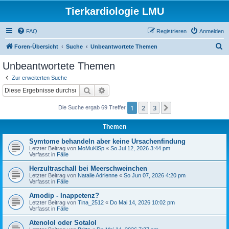
Tierkardiologie LMU
FAQ
Registrieren
Anmelden
S
Foren-Übersicht
Suche
Unbeantwortete Themen
u
Unbeantwortete Themen
c
Zur erweiterten Suche
h
Suche
Erweiterte Suche
e
1
2
3
Nächste
Die Suche ergab 69 Treffer
Themen
Symtome behandeln aber keine Ursachenfindung
Letzter Beitrag von
MoMuKiSp
«
So Jul 12, 2026 3:44 pm
Verfasst in
Fälle
Herzultraschall bei Meerschweinchen
Letzter Beitrag von
Natalie Adrienne
«
So Jun 07, 2026 4:20 pm
Verfasst in
Fälle
Amodip - Inappetenz?
Letzter Beitrag von
Tina_2512
«
Do Mai 14, 2026 10:02 pm
Verfasst in
Fälle
Atenolol oder Sotalol