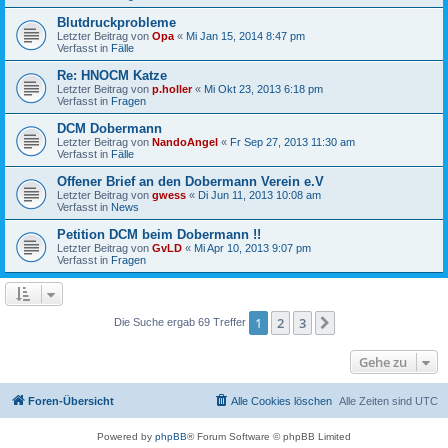
Blutdruckprobleme
Letzter Beitrag von
Opa
«
Mi Jan 15, 2014 8:47 pm
Verfasst in
Fälle
Re: HNOCM Katze
Letzter Beitrag von
p.holler
«
Mi Okt 23, 2013 6:18 pm
Verfasst in
Fragen
DCM Dobermann
Letzter Beitrag von
NandoAngel
«
Fr Sep 27, 2013 11:30 am
Verfasst in
Fälle
Offener Brief an den Dobermann Verein e.V
Letzter Beitrag von
gwess
«
Di Jun 11, 2013 10:08 am
Verfasst in
News
Petition DCM beim Dobermann !!
Letzter Beitrag von
GvLD
«
Mi Apr 10, 2013 9:07 pm
Verfasst in
Fragen
1
2
3
Nächste
Die Suche ergab 69 Treffer
Gehe zu
Foren-Übersicht
Alle Cookies löschen
Alle Zeiten sind
UTC
Powered by
phpBB
® Forum Software © phpBB Limited