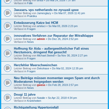
Letzter Beitrag von
Britta
«
Do Mai 14, 2026 7:37 am
Verfasst in
Fälle
Заказать vps netherlands по лучшей цене
Letzter Beitrag von
Jamesglazy
«
Do Mai 07, 2026 11:41 pm
Verfasst in
Praktika
Entwässerung Katze bei HCM
Letzter Beitrag von
arteluci
«
So Mai 03, 2026 2:23 pm
Verfasst in
Fragen
innovatives Verfahren zur Reparatur der Mitralklappe
Letzter Beitrag von
admin
«
Do Dez 26, 2024 2:52 pm
Verfasst in
News
Hoffnung für Aida – außergewöhnlicher Fall eines
Herztumors, dringend Rat gesucht!
Letzter Beitrag von
Michael.Steindl
«
Sa Nov 30, 2024 2:27 pm
Verfasst in
Fragen
Herzfehler Meerschweinchen
Letzter Beitrag von
Dekohase
«
Do Mai 02, 2024 12:35 pm
Verfasst in
Fragen
Neu Beiträge müssen momentan wegen Spam erst durch
Moderatoren freigegeben werden
Letzter Beitrag von
gwess
«
Do Feb 28, 2019 2:57 pm
Verfasst in
News
Dougi 11 jahre
Letzter Beitrag von
Natalie
«
So Apr 22, 2018 4:34 pm
Verfasst in
Krankheiten
Richtigstellung Hypertoniefall