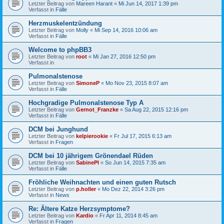
Letzter Beitrag von
Mareen Harant
«
Mi Jun 14, 2017 1:39 pm
Verfasst in
Fälle
Herzmuskelentzündung
Letzter Beitrag von
Molly
«
Mi Sep 14, 2016 10:06 am
Verfasst in
Fälle
Welcome to phpBB3
Letzter Beitrag von
root
«
Mi Jan 27, 2016 12:50 pm
Verfasst in
Pulmonalstenose
Letzter Beitrag von
SimoneP
«
Mo Nov 23, 2015 8:07 am
Verfasst in
Fälle
Hochgradige Pulmonalstenose Typ A
Letzter Beitrag von
Gernot_Franzke
«
Sa Aug 22, 2015 12:16 pm
Verfasst in
Fälle
DCM bei Junghund
Letzter Beitrag von
kelpierookie
«
Fr Jul 17, 2015 6:13 am
Verfasst in
Fragen
DCM bei 10 jährigem Grönendael Rüden
Letzter Beitrag von
SabinePl
«
So Jun 14, 2015 7:35 am
Verfasst in
Fälle
Fröhliche Weihnachten und einen guten Rutsch
Letzter Beitrag von
p.holler
«
Mo Dez 22, 2014 3:26 pm
Verfasst in
News
Re: Ältere Katze Herzsymptome?
Letzter Beitrag von
Kardio
«
Fr Apr 11, 2014 8:45 am
Verfasst in
Fragen