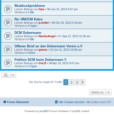
Blutdruckprobleme
Letzter Beitrag von
Opa
«
Mi Jan 15, 2014 8:47 pm
Verfasst in
Fälle
Re: HNOCM Katze
Letzter Beitrag von
p.holler
«
Mi Okt 23, 2013 6:18 pm
Verfasst in
Fragen
DCM Dobermann
Letzter Beitrag von
NandoAngel
«
Fr Sep 27, 2013 11:30 am
Verfasst in
Fälle
Offener Brief an den Dobermann Verein e.V
Letzter Beitrag von
gwess
«
Di Jun 11, 2013 10:08 am
Verfasst in
News
Petition DCM beim Dobermann !!
Letzter Beitrag von
GvLD
«
Mi Apr 10, 2013 9:07 pm
Verfasst in
Fragen
1
2
3
Nächste
Die Suche ergab 69 Treffer
Gehe zu
Foren-Übersicht
Alle Cookies löschen
Alle Zeiten sind
UTC
Powered by
phpBB
® Forum Software © phpBB Limited