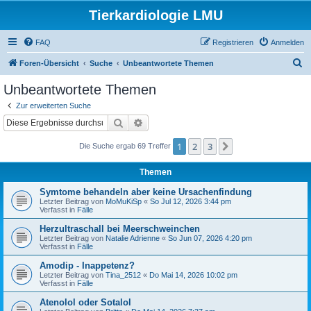
Tierkardiologie LMU
FAQ
Registrieren
Anmelden
S
Foren-Übersicht
Suche
Unbeantwortete Themen
u
Unbeantwortete Themen
c
Zur erweiterten Suche
h
Suche
Erweiterte Suche
e
1
2
3
Nächste
Die Suche ergab 69 Treffer
Themen
Symtome behandeln aber keine Ursachenfindung
Letzter Beitrag von
MoMuKiSp
«
So Jul 12, 2026 3:44 pm
Verfasst in
Fälle
Herzultraschall bei Meerschweinchen
Letzter Beitrag von
Natalie Adrienne
«
So Jun 07, 2026 4:20 pm
Verfasst in
Fälle
Amodip - Inappetenz?
Letzter Beitrag von
Tina_2512
«
Do Mai 14, 2026 10:02 pm
Verfasst in
Fälle
Atenolol oder Sotalol