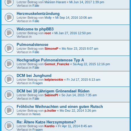
Letzter Beitrag von
Mareen Harant
«
Mi Jun 14, 2017 1:39 pm
Verfasst in
Fälle
Herzmuskelentzündung
Letzter Beitrag von
Molly
«
Mi Sep 14, 2016 10:06 am
Verfasst in
Fälle
Welcome to phpBB3
Letzter Beitrag von
root
«
Mi Jan 27, 2016 12:50 pm
Verfasst in
Pulmonalstenose
Letzter Beitrag von
SimoneP
«
Mo Nov 23, 2015 8:07 am
Verfasst in
Fälle
Hochgradige Pulmonalstenose Typ A
Letzter Beitrag von
Gernot_Franzke
«
Sa Aug 22, 2015 12:16 pm
Verfasst in
Fälle
DCM bei Junghund
Letzter Beitrag von
kelpierookie
«
Fr Jul 17, 2015 6:13 am
Verfasst in
Fragen
DCM bei 10 jährigem Grönendael Rüden
Letzter Beitrag von
SabinePl
«
So Jun 14, 2015 7:35 am
Verfasst in
Fälle
Fröhliche Weihnachten und einen guten Rutsch
Letzter Beitrag von
p.holler
«
Mo Dez 22, 2014 3:26 pm
Verfasst in
News
Re: Ältere Katze Herzsymptome?
Letzter Beitrag von
Kardio
«
Fr Apr 11, 2014 8:45 am
Verfasst in
Fragen