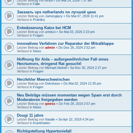
Letzter Beitrag von
Britta
«
Do Mai 14, 2026 7:37 am
Verfasst in
Fälle
Заказать vps netherlands по лучшей цене
Letzter Beitrag von
Jamesglazy
«
Do Mai 07, 2026 11:41 pm
Verfasst in
Praktika
Entwässerung Katze bei HCM
Letzter Beitrag von
arteluci
«
So Mai 03, 2026 2:23 pm
Verfasst in
Fragen
innovatives Verfahren zur Reparatur der Mitralklappe
Letzter Beitrag von
admin
«
Do Dez 26, 2024 2:52 pm
Verfasst in
News
Hoffnung für Aida – außergewöhnlicher Fall eines
Herztumors, dringend Rat gesucht!
Letzter Beitrag von
Michael.Steindl
«
Sa Nov 30, 2024 2:27 pm
Verfasst in
Fragen
Herzfehler Meerschweinchen
Letzter Beitrag von
Dekohase
«
Do Mai 02, 2024 12:35 pm
Verfasst in
Fragen
Neu Beiträge müssen momentan wegen Spam erst durch
Moderatoren freigegeben werden
Letzter Beitrag von
gwess
«
Do Feb 28, 2019 2:57 pm
Verfasst in
News
Dougi 11 jahre
Letzter Beitrag von
Natalie
«
So Apr 22, 2018 4:34 pm
Verfasst in
Krankheiten
Richtigstellung Hypertoniefall