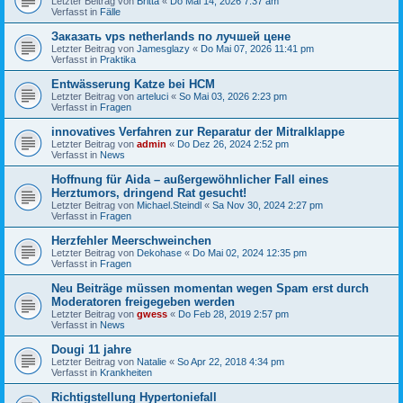
Letzter Beitrag von
Britta
«
Do Mai 14, 2026 7:37 am
Verfasst in
Fälle
Заказать vps netherlands по лучшей цене
Letzter Beitrag von
Jamesglazy
«
Do Mai 07, 2026 11:41 pm
Verfasst in
Praktika
Entwässerung Katze bei HCM
Letzter Beitrag von
arteluci
«
So Mai 03, 2026 2:23 pm
Verfasst in
Fragen
innovatives Verfahren zur Reparatur der Mitralklappe
Letzter Beitrag von
admin
«
Do Dez 26, 2024 2:52 pm
Verfasst in
News
Hoffnung für Aida – außergewöhnlicher Fall eines
Herztumors, dringend Rat gesucht!
Letzter Beitrag von
Michael.Steindl
«
Sa Nov 30, 2024 2:27 pm
Verfasst in
Fragen
Herzfehler Meerschweinchen
Letzter Beitrag von
Dekohase
«
Do Mai 02, 2024 12:35 pm
Verfasst in
Fragen
Neu Beiträge müssen momentan wegen Spam erst durch
Moderatoren freigegeben werden
Letzter Beitrag von
gwess
«
Do Feb 28, 2019 2:57 pm
Verfasst in
News
Dougi 11 jahre
Letzter Beitrag von
Natalie
«
So Apr 22, 2018 4:34 pm
Verfasst in
Krankheiten
Richtigstellung Hypertoniefall