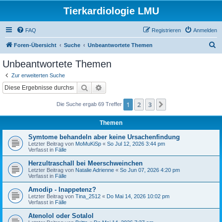
Tierkardiologie LMU
FAQ
Registrieren
Anmelden
S
Foren-Übersicht
Suche
Unbeantwortete Themen
u
Unbeantwortete Themen
c
Zur erweiterten Suche
h
Suche
Erweiterte Suche
e
1
2
3
Nächste
Die Suche ergab 69 Treffer
Themen
Symtome behandeln aber keine Ursachenfindung
Letzter Beitrag von
MoMuKiSp
«
So Jul 12, 2026 3:44 pm
Verfasst in
Fälle
Herzultraschall bei Meerschweinchen
Letzter Beitrag von
Natalie Adrienne
«
So Jun 07, 2026 4:20 pm
Verfasst in
Fälle
Amodip - Inappetenz?
Letzter Beitrag von
Tina_2512
«
Do Mai 14, 2026 10:02 pm
Verfasst in
Fälle
Atenolol oder Sotalol