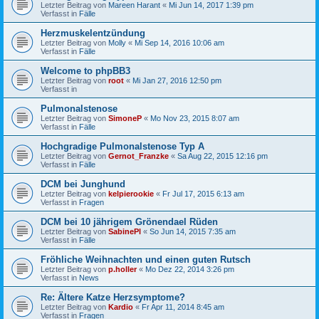
Letzter Beitrag von
Mareen Harant
«
Mi Jun 14, 2017 1:39 pm
Verfasst in
Fälle
Herzmuskelentzündung
Letzter Beitrag von
Molly
«
Mi Sep 14, 2016 10:06 am
Verfasst in
Fälle
Welcome to phpBB3
Letzter Beitrag von
root
«
Mi Jan 27, 2016 12:50 pm
Verfasst in
Pulmonalstenose
Letzter Beitrag von
SimoneP
«
Mo Nov 23, 2015 8:07 am
Verfasst in
Fälle
Hochgradige Pulmonalstenose Typ A
Letzter Beitrag von
Gernot_Franzke
«
Sa Aug 22, 2015 12:16 pm
Verfasst in
Fälle
DCM bei Junghund
Letzter Beitrag von
kelpierookie
«
Fr Jul 17, 2015 6:13 am
Verfasst in
Fragen
DCM bei 10 jährigem Grönendael Rüden
Letzter Beitrag von
SabinePl
«
So Jun 14, 2015 7:35 am
Verfasst in
Fälle
Fröhliche Weihnachten und einen guten Rutsch
Letzter Beitrag von
p.holler
«
Mo Dez 22, 2014 3:26 pm
Verfasst in
News
Re: Ältere Katze Herzsymptome?
Letzter Beitrag von
Kardio
«
Fr Apr 11, 2014 8:45 am
Verfasst in
Fragen