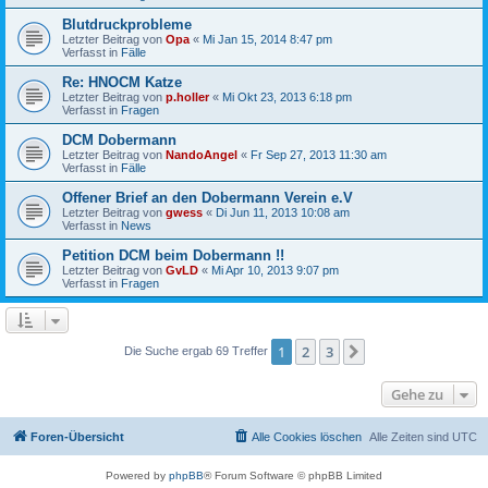
Blutdruckprobleme
Letzter Beitrag von
Opa
«
Mi Jan 15, 2014 8:47 pm
Verfasst in
Fälle
Re: HNOCM Katze
Letzter Beitrag von
p.holler
«
Mi Okt 23, 2013 6:18 pm
Verfasst in
Fragen
DCM Dobermann
Letzter Beitrag von
NandoAngel
«
Fr Sep 27, 2013 11:30 am
Verfasst in
Fälle
Offener Brief an den Dobermann Verein e.V
Letzter Beitrag von
gwess
«
Di Jun 11, 2013 10:08 am
Verfasst in
News
Petition DCM beim Dobermann !!
Letzter Beitrag von
GvLD
«
Mi Apr 10, 2013 9:07 pm
Verfasst in
Fragen
1
2
3
Nächste
Die Suche ergab 69 Treffer
Gehe zu
Foren-Übersicht
Alle Cookies löschen
Alle Zeiten sind
UTC
Powered by
phpBB
® Forum Software © phpBB Limited