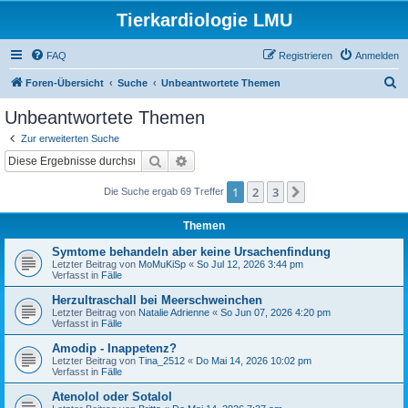
Tierkardiologie LMU
FAQ
Registrieren
Anmelden
S
Foren-Übersicht
Suche
Unbeantwortete Themen
u
Unbeantwortete Themen
c
Zur erweiterten Suche
h
Suche
Erweiterte Suche
e
1
2
3
Nächste
Die Suche ergab 69 Treffer
Themen
Symtome behandeln aber keine Ursachenfindung
Letzter Beitrag von
MoMuKiSp
«
So Jul 12, 2026 3:44 pm
Verfasst in
Fälle
Herzultraschall bei Meerschweinchen
Letzter Beitrag von
Natalie Adrienne
«
So Jun 07, 2026 4:20 pm
Verfasst in
Fälle
Amodip - Inappetenz?
Letzter Beitrag von
Tina_2512
«
Do Mai 14, 2026 10:02 pm
Verfasst in
Fälle
Atenolol oder Sotalol