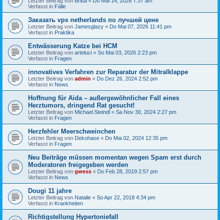
Letzter Beitrag von
Britta
«
Do Mai 14, 2026 7:37 am
Verfasst in
Fälle
Заказать vps netherlands по лучшей цене
Letzter Beitrag von
Jamesglazy
«
Do Mai 07, 2026 11:41 pm
Verfasst in
Praktika
Entwässerung Katze bei HCM
Letzter Beitrag von
arteluci
«
So Mai 03, 2026 2:23 pm
Verfasst in
Fragen
innovatives Verfahren zur Reparatur der Mitralklappe
Letzter Beitrag von
admin
«
Do Dez 26, 2024 2:52 pm
Verfasst in
News
Hoffnung für Aida – außergewöhnlicher Fall eines
Herztumors, dringend Rat gesucht!
Letzter Beitrag von
Michael.Steindl
«
Sa Nov 30, 2024 2:27 pm
Verfasst in
Fragen
Herzfehler Meerschweinchen
Letzter Beitrag von
Dekohase
«
Do Mai 02, 2024 12:35 pm
Verfasst in
Fragen
Neu Beiträge müssen momentan wegen Spam erst durch
Moderatoren freigegeben werden
Letzter Beitrag von
gwess
«
Do Feb 28, 2019 2:57 pm
Verfasst in
News
Dougi 11 jahre
Letzter Beitrag von
Natalie
«
So Apr 22, 2018 4:34 pm
Verfasst in
Krankheiten
Richtigstellung Hypertoniefall