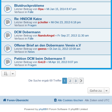
Blutdruckprobleme
Letzter Beitrag von
Opa
«
Mi Jan 15, 2014 8:47 pm
Verfasst in
Fälle
Re: HNOCM Katze
Letzter Beitrag von
p.holler
«
Mi Okt 23, 2013 6:18 pm
Verfasst in
Fragen
DCM Dobermann
Letzter Beitrag von
NandoAngel
«
Fr Sep 27, 2013 11:30 am
Verfasst in
Fälle
Offener Brief an den Dobermann Verein e.V
Letzter Beitrag von
gwess
«
Di Jun 11, 2013 10:08 am
Verfasst in
News
Petition DCM beim Dobermann !!
Letzter Beitrag von
GvLD
«
Mi Apr 10, 2013 9:07 pm
Verfasst in
Fragen
1
2
3
Nächste
Die Suche ergab 69 Treffer
Gehe zu
Foren-Übersicht
Alle Cookies löschen
Alle Zeiten sind
UTC
Powered by
phpBB
® Forum Software © phpBB Limited