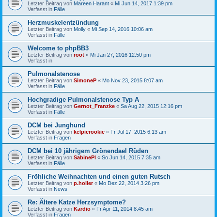
Letzter Beitrag von
Mareen Harant
«
Mi Jun 14, 2017 1:39 pm
Verfasst in
Fälle
Herzmuskelentzündung
Letzter Beitrag von
Molly
«
Mi Sep 14, 2016 10:06 am
Verfasst in
Fälle
Welcome to phpBB3
Letzter Beitrag von
root
«
Mi Jan 27, 2016 12:50 pm
Verfasst in
Pulmonalstenose
Letzter Beitrag von
SimoneP
«
Mo Nov 23, 2015 8:07 am
Verfasst in
Fälle
Hochgradige Pulmonalstenose Typ A
Letzter Beitrag von
Gernot_Franzke
«
Sa Aug 22, 2015 12:16 pm
Verfasst in
Fälle
DCM bei Junghund
Letzter Beitrag von
kelpierookie
«
Fr Jul 17, 2015 6:13 am
Verfasst in
Fragen
DCM bei 10 jährigem Grönendael Rüden
Letzter Beitrag von
SabinePl
«
So Jun 14, 2015 7:35 am
Verfasst in
Fälle
Fröhliche Weihnachten und einen guten Rutsch
Letzter Beitrag von
p.holler
«
Mo Dez 22, 2014 3:26 pm
Verfasst in
News
Re: Ältere Katze Herzsymptome?
Letzter Beitrag von
Kardio
«
Fr Apr 11, 2014 8:45 am
Verfasst in
Fragen