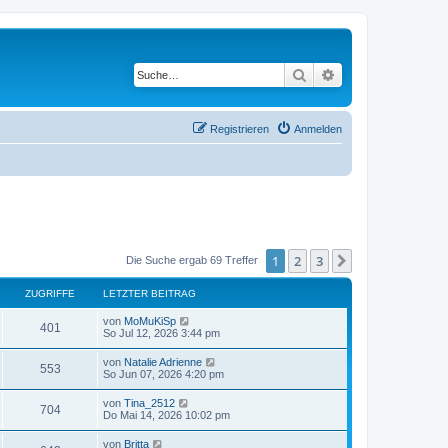
Suche
Erweiterte Suche
Registrieren
Anmelden
1
2
3
Nächste
Die Suche ergab 69 Treffer
ZUGRIFFE
LETZTER BEITRAG
von
MoMuKiSp
401
So Jul 12, 2026 3:44 pm
von
Natalie Adrienne
553
So Jun 07, 2026 4:20 pm
von
Tina_2512
704
Do Mai 14, 2026 10:02 pm
von
Britta