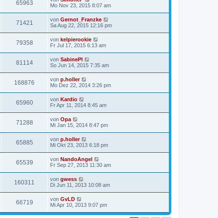
65963
Mo Nov 23, 2015 8:07 am
von
Gernot_Franzke
71421
Sa Aug 22, 2015 12:16 pm
von
kelpierookie
79358
Fr Jul 17, 2015 6:13 am
von
SabinePl
81114
So Jun 14, 2015 7:35 am
von
p.holler
168876
Mo Dez 22, 2014 3:26 pm
von
Kardio
65960
Fr Apr 11, 2014 8:45 am
von
Opa
71288
Mi Jan 15, 2014 8:47 pm
von
p.holler
65885
Mi Okt 23, 2013 6:18 pm
von
NandoAngel
65539
Fr Sep 27, 2013 11:30 am
von
gwess
160311
Di Jun 11, 2013 10:08 am
von
GvLD
66719
Mi Apr 10, 2013 9:07 pm