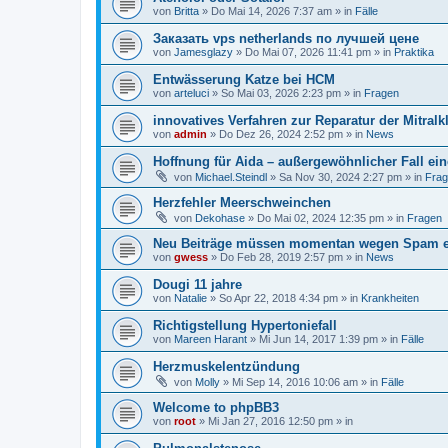
von
Britta
»
Do Mai 14, 2026 7:37 am
» in
Fälle
Заказать vps netherlands по лучшей цене
von
Jamesglazy
»
Do Mai 07, 2026 11:41 pm
» in
Praktika
Entwässerung Katze bei HCM
von
arteluci
»
So Mai 03, 2026 2:23 pm
» in
Fragen
innovatives Verfahren zur Reparatur der Mitralk
von
admin
»
Do Dez 26, 2024 2:52 pm
» in
News
Hoffnung für Aida – außergewöhnlicher Fall ei
von
Michael.Steindl
»
Sa Nov 30, 2024 2:27 pm
» in
Fra
Herzfehler Meerschweinchen
von
Dekohase
»
Do Mai 02, 2024 12:35 pm
» in
Fragen
Neu Beiträge müssen momentan wegen Spam er
von
gwess
»
Do Feb 28, 2019 2:57 pm
» in
News
Dougi 11 jahre
von
Natalie
»
So Apr 22, 2018 4:34 pm
» in
Krankheiten
Richtigstellung Hypertoniefall
von
Mareen Harant
»
Mi Jun 14, 2017 1:39 pm
» in
Fälle
Herzmuskelentzündung
von
Molly
»
Mi Sep 14, 2016 10:06 am
» in
Fälle
Welcome to phpBB3
von
root
»
Mi Jan 27, 2016 12:50 pm
» in