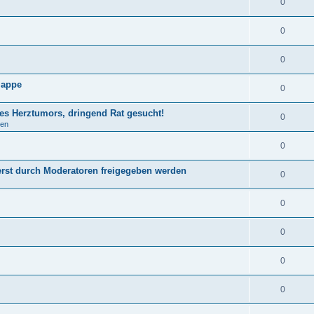
0
0
0
lappe
0
nes Herztumors, dringend Rat gesucht!
0
gen
0
st durch Moderatoren freigegeben werden
0
0
0
0
0