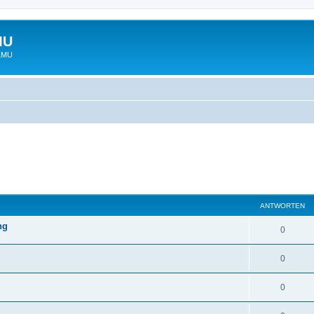
MU
 LMU
ANTWORTEN
ng
0
0
0