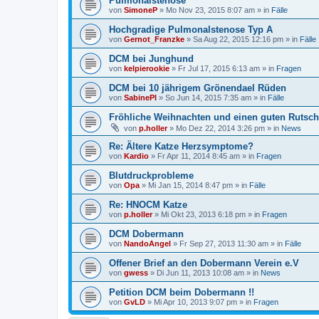
Pulmonalstenose
von
SimoneP
»
Mo Nov 23, 2015 8:07 am
» in
Fälle
Hochgradige Pulmonalstenose Typ A
von
Gernot_Franzke
»
Sa Aug 22, 2015 12:16 pm
» in
Fälle
DCM bei Junghund
von
kelpierookie
»
Fr Jul 17, 2015 6:13 am
» in
Fragen
DCM bei 10 jährigem Grönendael Rüden
von
SabinePl
»
So Jun 14, 2015 7:35 am
» in
Fälle
Fröhliche Weihnachten und einen guten Rutsch
von
p.holler
»
Mo Dez 22, 2014 3:26 pm
» in
News
Re: Ältere Katze Herzsymptome?
von
Kardio
»
Fr Apr 11, 2014 8:45 am
» in
Fragen
Blutdruckprobleme
von
Opa
»
Mi Jan 15, 2014 8:47 pm
» in
Fälle
Re: HNOCM Katze
von
p.holler
»
Mi Okt 23, 2013 6:18 pm
» in
Fragen
DCM Dobermann
von
NandoAngel
»
Fr Sep 27, 2013 11:30 am
» in
Fälle
Offener Brief an den Dobermann Verein e.V
von
gwess
»
Di Jun 11, 2013 10:08 am
» in
News
Petition DCM beim Dobermann !!
von
GvLD
»
Mi Apr 10, 2013 9:07 pm
» in
Fragen