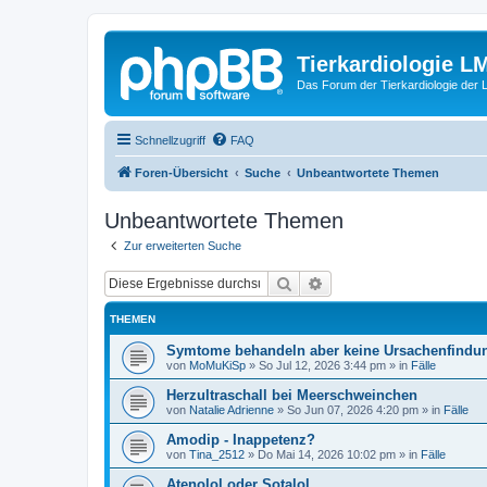
Tierkardiologie L
Das Forum der Tierkardiologie der
Schnellzugriff
FAQ
Foren-Übersicht
Suche
Unbeantwortete Themen
Unbeantwortete Themen
Zur erweiterten Suche
Suche
Erweiterte Suche
THEMEN
Symtome behandeln aber keine Ursachenfindu
von
MoMuKiSp
»
So Jul 12, 2026 3:44 pm
» in
Fälle
Herzultraschall bei Meerschweinchen
von
Natalie Adrienne
»
So Jun 07, 2026 4:20 pm
» in
Fälle
Amodip - Inappetenz?
von
Tina_2512
»
Do Mai 14, 2026 10:02 pm
» in
Fälle
Atenolol oder Sotalol