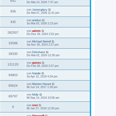
642
Do Mai 14, 2026 7:37 am
von
Jamesglazy
936
Do Mai 07, 2026 11:41 pm
von
arteluci
435
So Mai 03, 2026 2:23 pm
von
admin
282507
Do Dez 26, 2024 2:52 pm
von
Michael.Steindl
33598
Sa Nov 30, 2024 2:27 pm
von
Dekohase
39330
Do Mai 02, 2024 12:35 pm
von
gwess
131120
Do Feb 28, 2019 2:57 pm
von
Natalie
94803
So Apr 22, 2018 4:34 pm
von
Mareen Harant
65624
Mi Jun 14, 2017 1:39 pm
von
Molly
69797
Mi Sep 14, 2016 10:06 am
von
root
0
Mi Jan 27, 2016 12:50 pm
von
SimoneP