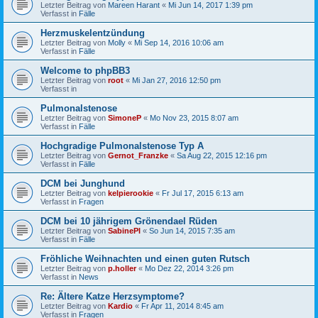
Letzter Beitrag von
Mareen Harant
«
Mi Jun 14, 2017 1:39 pm
Verfasst in
Fälle
Herzmuskelentzündung
Letzter Beitrag von
Molly
«
Mi Sep 14, 2016 10:06 am
Verfasst in
Fälle
Welcome to phpBB3
Letzter Beitrag von
root
«
Mi Jan 27, 2016 12:50 pm
Verfasst in
Pulmonalstenose
Letzter Beitrag von
SimoneP
«
Mo Nov 23, 2015 8:07 am
Verfasst in
Fälle
Hochgradige Pulmonalstenose Typ A
Letzter Beitrag von
Gernot_Franzke
«
Sa Aug 22, 2015 12:16 pm
Verfasst in
Fälle
DCM bei Junghund
Letzter Beitrag von
kelpierookie
«
Fr Jul 17, 2015 6:13 am
Verfasst in
Fragen
DCM bei 10 jährigem Grönendael Rüden
Letzter Beitrag von
SabinePl
«
So Jun 14, 2015 7:35 am
Verfasst in
Fälle
Fröhliche Weihnachten und einen guten Rutsch
Letzter Beitrag von
p.holler
«
Mo Dez 22, 2014 3:26 pm
Verfasst in
News
Re: Ältere Katze Herzsymptome?
Letzter Beitrag von
Kardio
«
Fr Apr 11, 2014 8:45 am
Verfasst in
Fragen