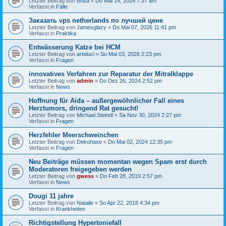
Letzter Beitrag von
Britta
«
Do Mai 14, 2026 7:37 am
Verfasst in
Fälle
Заказать vps netherlands по лучшей цене
Letzter Beitrag von
Jamesglazy
«
Do Mai 07, 2026 11:41 pm
Verfasst in
Praktika
Entwässerung Katze bei HCM
Letzter Beitrag von
arteluci
«
So Mai 03, 2026 2:23 pm
Verfasst in
Fragen
innovatives Verfahren zur Reparatur der Mitralklappe
Letzter Beitrag von
admin
«
Do Dez 26, 2024 2:52 pm
Verfasst in
News
Hoffnung für Aida – außergewöhnlicher Fall eines
Herztumors, dringend Rat gesucht!
Letzter Beitrag von
Michael.Steindl
«
Sa Nov 30, 2024 2:27 pm
Verfasst in
Fragen
Herzfehler Meerschweinchen
Letzter Beitrag von
Dekohase
«
Do Mai 02, 2024 12:35 pm
Verfasst in
Fragen
Neu Beiträge müssen momentan wegen Spam erst durch
Moderatoren freigegeben werden
Letzter Beitrag von
gwess
«
Do Feb 28, 2019 2:57 pm
Verfasst in
News
Dougi 11 jahre
Letzter Beitrag von
Natalie
«
So Apr 22, 2018 4:34 pm
Verfasst in
Krankheiten
Richtigstellung Hypertoniefall