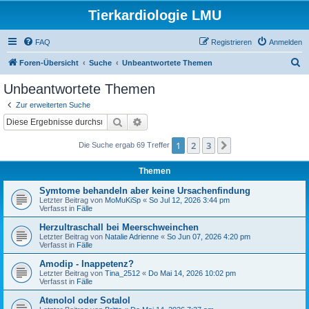
Tierkardiologie LMU
FAQ
Registrieren
Anmelden
S
Foren-Übersicht
Suche
Unbeantwortete Themen
u
Unbeantwortete Themen
c
Zur erweiterten Suche
h
Suche
Erweiterte Suche
e
1
2
3
Nächste
Die Suche ergab 69 Treffer
Themen
Symtome behandeln aber keine Ursachenfindung
Letzter Beitrag von
MoMuKiSp
«
So Jul 12, 2026 3:44 pm
Verfasst in
Fälle
Herzultraschall bei Meerschweinchen
Letzter Beitrag von
Natalie Adrienne
«
So Jun 07, 2026 4:20 pm
Verfasst in
Fälle
Amodip - Inappetenz?
Letzter Beitrag von
Tina_2512
«
Do Mai 14, 2026 10:02 pm
Verfasst in
Fälle
Atenolol oder Sotalol