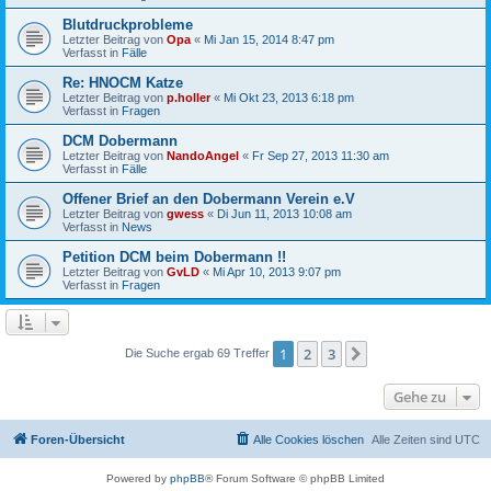
Blutdruckprobleme
Letzter Beitrag von
Opa
«
Mi Jan 15, 2014 8:47 pm
Verfasst in
Fälle
Re: HNOCM Katze
Letzter Beitrag von
p.holler
«
Mi Okt 23, 2013 6:18 pm
Verfasst in
Fragen
DCM Dobermann
Letzter Beitrag von
NandoAngel
«
Fr Sep 27, 2013 11:30 am
Verfasst in
Fälle
Offener Brief an den Dobermann Verein e.V
Letzter Beitrag von
gwess
«
Di Jun 11, 2013 10:08 am
Verfasst in
News
Petition DCM beim Dobermann !!
Letzter Beitrag von
GvLD
«
Mi Apr 10, 2013 9:07 pm
Verfasst in
Fragen
1
2
3
Nächste
Die Suche ergab 69 Treffer
Gehe zu
Foren-Übersicht
Alle Cookies löschen
Alle Zeiten sind
UTC
Powered by
phpBB
® Forum Software © phpBB Limited