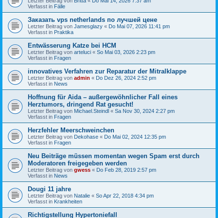
Letzter Beitrag von
Britta
«
Do Mai 14, 2026 7:37 am
Verfasst in
Fälle
Заказать vps netherlands по лучшей цене
Letzter Beitrag von
Jamesglazy
«
Do Mai 07, 2026 11:41 pm
Verfasst in
Praktika
Entwässerung Katze bei HCM
Letzter Beitrag von
arteluci
«
So Mai 03, 2026 2:23 pm
Verfasst in
Fragen
innovatives Verfahren zur Reparatur der Mitralklappe
Letzter Beitrag von
admin
«
Do Dez 26, 2024 2:52 pm
Verfasst in
News
Hoffnung für Aida – außergewöhnlicher Fall eines
Herztumors, dringend Rat gesucht!
Letzter Beitrag von
Michael.Steindl
«
Sa Nov 30, 2024 2:27 pm
Verfasst in
Fragen
Herzfehler Meerschweinchen
Letzter Beitrag von
Dekohase
«
Do Mai 02, 2024 12:35 pm
Verfasst in
Fragen
Neu Beiträge müssen momentan wegen Spam erst durch
Moderatoren freigegeben werden
Letzter Beitrag von
gwess
«
Do Feb 28, 2019 2:57 pm
Verfasst in
News
Dougi 11 jahre
Letzter Beitrag von
Natalie
«
So Apr 22, 2018 4:34 pm
Verfasst in
Krankheiten
Richtigstellung Hypertoniefall