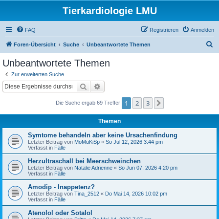
Tierkardiologie LMU
FAQ
Registrieren
Anmelden
S
Foren-Übersicht
Suche
Unbeantwortete Themen
u
Unbeantwortete Themen
c
Zur erweiterten Suche
h
Suche
Erweiterte Suche
e
1
2
3
Nächste
Die Suche ergab 69 Treffer
Themen
Symtome behandeln aber keine Ursachenfindung
Letzter Beitrag von
MoMuKiSp
«
So Jul 12, 2026 3:44 pm
Verfasst in
Fälle
Herzultraschall bei Meerschweinchen
Letzter Beitrag von
Natalie Adrienne
«
So Jun 07, 2026 4:20 pm
Verfasst in
Fälle
Amodip - Inappetenz?
Letzter Beitrag von
Tina_2512
«
Do Mai 14, 2026 10:02 pm
Verfasst in
Fälle
Atenolol oder Sotalol