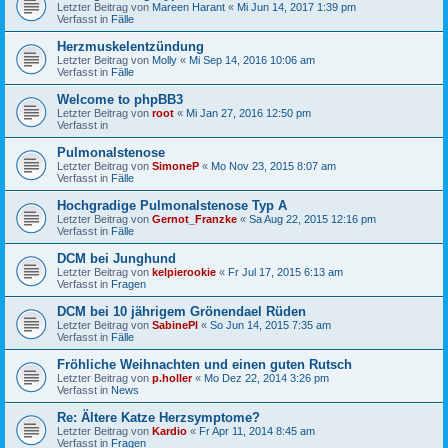
Letzter Beitrag von
Mareen Harant
«
Mi Jun 14, 2017 1:39 pm
Verfasst in
Fälle
Herzmuskelentzündung
Letzter Beitrag von
Molly
«
Mi Sep 14, 2016 10:06 am
Verfasst in
Fälle
Welcome to phpBB3
Letzter Beitrag von
root
«
Mi Jan 27, 2016 12:50 pm
Verfasst in
Pulmonalstenose
Letzter Beitrag von
SimoneP
«
Mo Nov 23, 2015 8:07 am
Verfasst in
Fälle
Hochgradige Pulmonalstenose Typ A
Letzter Beitrag von
Gernot_Franzke
«
Sa Aug 22, 2015 12:16 pm
Verfasst in
Fälle
DCM bei Junghund
Letzter Beitrag von
kelpierookie
«
Fr Jul 17, 2015 6:13 am
Verfasst in
Fragen
DCM bei 10 jährigem Grönendael Rüden
Letzter Beitrag von
SabinePl
«
So Jun 14, 2015 7:35 am
Verfasst in
Fälle
Fröhliche Weihnachten und einen guten Rutsch
Letzter Beitrag von
p.holler
«
Mo Dez 22, 2014 3:26 pm
Verfasst in
News
Re: Ältere Katze Herzsymptome?
Letzter Beitrag von
Kardio
«
Fr Apr 11, 2014 8:45 am
Verfasst in
Fragen