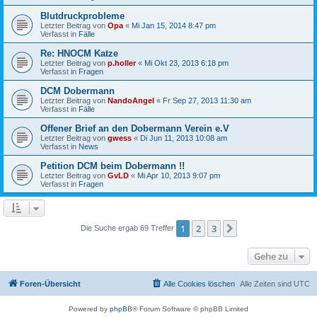
Blutdruckprobleme
Letzter Beitrag von
Opa
«
Mi Jan 15, 2014 8:47 pm
Verfasst in
Fälle
Re: HNOCM Katze
Letzter Beitrag von
p.holler
«
Mi Okt 23, 2013 6:18 pm
Verfasst in
Fragen
DCM Dobermann
Letzter Beitrag von
NandoAngel
«
Fr Sep 27, 2013 11:30 am
Verfasst in
Fälle
Offener Brief an den Dobermann Verein e.V
Letzter Beitrag von
gwess
«
Di Jun 11, 2013 10:08 am
Verfasst in
News
Petition DCM beim Dobermann !!
Letzter Beitrag von
GvLD
«
Mi Apr 10, 2013 9:07 pm
Verfasst in
Fragen
1
2
3
Nächste
Die Suche ergab 69 Treffer
Gehe zu
Foren-Übersicht
Alle Cookies löschen
Alle Zeiten sind
UTC
Powered by
phpBB
® Forum Software © phpBB Limited