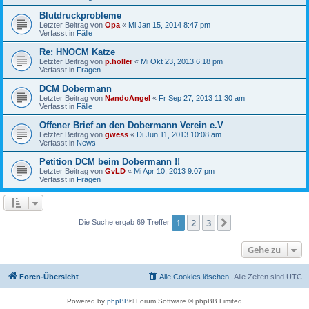
Blutdruckprobleme
Letzter Beitrag von
Opa
«
Mi Jan 15, 2014 8:47 pm
Verfasst in
Fälle
Re: HNOCM Katze
Letzter Beitrag von
p.holler
«
Mi Okt 23, 2013 6:18 pm
Verfasst in
Fragen
DCM Dobermann
Letzter Beitrag von
NandoAngel
«
Fr Sep 27, 2013 11:30 am
Verfasst in
Fälle
Offener Brief an den Dobermann Verein e.V
Letzter Beitrag von
gwess
«
Di Jun 11, 2013 10:08 am
Verfasst in
News
Petition DCM beim Dobermann !!
Letzter Beitrag von
GvLD
«
Mi Apr 10, 2013 9:07 pm
Verfasst in
Fragen
1
2
3
Nächste
Die Suche ergab 69 Treffer
Gehe zu
Foren-Übersicht
Alle Cookies löschen
Alle Zeiten sind
UTC
Powered by
phpBB
® Forum Software © phpBB Limited