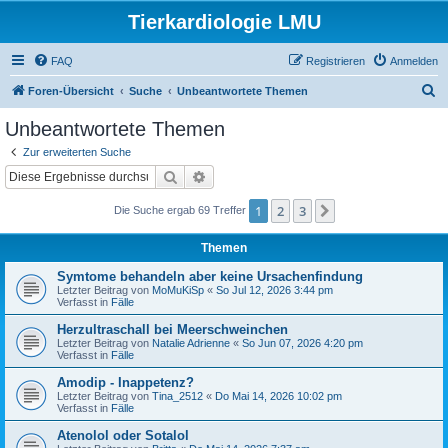
Tierkardiologie LMU
FAQ
Registrieren
Anmelden
S
Foren-Übersicht
Suche
Unbeantwortete Themen
u
Unbeantwortete Themen
c
Zur erweiterten Suche
h
Suche
Erweiterte Suche
e
1
2
3
Nächste
Die Suche ergab 69 Treffer
Themen
Symtome behandeln aber keine Ursachenfindung
Letzter Beitrag von
MoMuKiSp
«
So Jul 12, 2026 3:44 pm
Verfasst in
Fälle
Herzultraschall bei Meerschweinchen
Letzter Beitrag von
Natalie Adrienne
«
So Jun 07, 2026 4:20 pm
Verfasst in
Fälle
Amodip - Inappetenz?
Letzter Beitrag von
Tina_2512
«
Do Mai 14, 2026 10:02 pm
Verfasst in
Fälle
Atenolol oder Sotalol