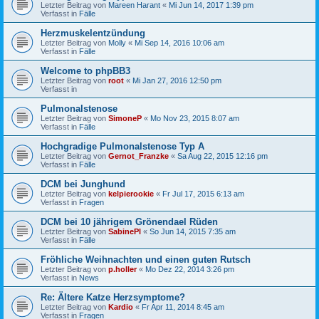
Letzter Beitrag von
Mareen Harant
«
Mi Jun 14, 2017 1:39 pm
Verfasst in
Fälle
Herzmuskelentzündung
Letzter Beitrag von
Molly
«
Mi Sep 14, 2016 10:06 am
Verfasst in
Fälle
Welcome to phpBB3
Letzter Beitrag von
root
«
Mi Jan 27, 2016 12:50 pm
Verfasst in
Pulmonalstenose
Letzter Beitrag von
SimoneP
«
Mo Nov 23, 2015 8:07 am
Verfasst in
Fälle
Hochgradige Pulmonalstenose Typ A
Letzter Beitrag von
Gernot_Franzke
«
Sa Aug 22, 2015 12:16 pm
Verfasst in
Fälle
DCM bei Junghund
Letzter Beitrag von
kelpierookie
«
Fr Jul 17, 2015 6:13 am
Verfasst in
Fragen
DCM bei 10 jährigem Grönendael Rüden
Letzter Beitrag von
SabinePl
«
So Jun 14, 2015 7:35 am
Verfasst in
Fälle
Fröhliche Weihnachten und einen guten Rutsch
Letzter Beitrag von
p.holler
«
Mo Dez 22, 2014 3:26 pm
Verfasst in
News
Re: Ältere Katze Herzsymptome?
Letzter Beitrag von
Kardio
«
Fr Apr 11, 2014 8:45 am
Verfasst in
Fragen