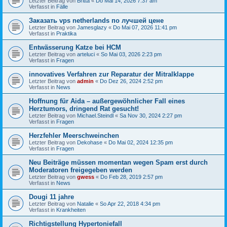
Letzter Beitrag von
Britta
«
Do Mai 14, 2026 7:37 am
Verfasst in
Fälle
Заказать vps netherlands по лучшей цене
Letzter Beitrag von
Jamesglazy
«
Do Mai 07, 2026 11:41 pm
Verfasst in
Praktika
Entwässerung Katze bei HCM
Letzter Beitrag von
arteluci
«
So Mai 03, 2026 2:23 pm
Verfasst in
Fragen
innovatives Verfahren zur Reparatur der Mitralklappe
Letzter Beitrag von
admin
«
Do Dez 26, 2024 2:52 pm
Verfasst in
News
Hoffnung für Aida – außergewöhnlicher Fall eines
Herztumors, dringend Rat gesucht!
Letzter Beitrag von
Michael.Steindl
«
Sa Nov 30, 2024 2:27 pm
Verfasst in
Fragen
Herzfehler Meerschweinchen
Letzter Beitrag von
Dekohase
«
Do Mai 02, 2024 12:35 pm
Verfasst in
Fragen
Neu Beiträge müssen momentan wegen Spam erst durch
Moderatoren freigegeben werden
Letzter Beitrag von
gwess
«
Do Feb 28, 2019 2:57 pm
Verfasst in
News
Dougi 11 jahre
Letzter Beitrag von
Natalie
«
So Apr 22, 2018 4:34 pm
Verfasst in
Krankheiten
Richtigstellung Hypertoniefall