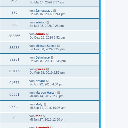
598
Do Mai 14, 2026 7:37 am
von
Jamesglazy
875
Do Mai 07, 2026 11:41 pm
von
arteluci
366
So Mai 03, 2026 2:23 pm
von
admin
282365
Do Dez 26, 2024 2:52 pm
von
Michael.Steindl
33538
Sa Nov 30, 2024 2:27 pm
von
Dekohase
39281
Do Mai 02, 2024 12:35 pm
von
gwess
131009
Do Feb 28, 2019 2:57 pm
von
Natalie
94677
So Apr 22, 2018 4:34 pm
von
Mareen Harant
65551
Mi Jun 14, 2017 1:39 pm
von
Molly
69735
Mi Sep 14, 2016 10:06 am
von
root
0
Mi Jan 27, 2016 12:50 pm
von
SimoneP