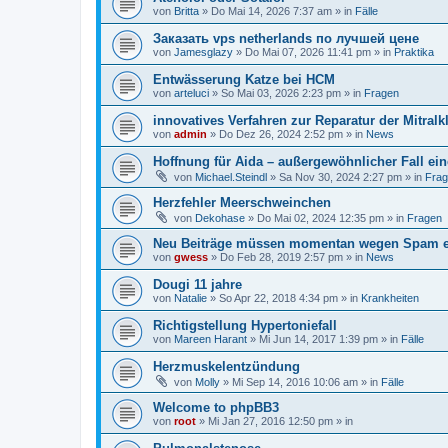
von
Britta
»
Do Mai 14, 2026 7:37 am
» in
Fälle
Заказать vps netherlands по лучшей цене
von
Jamesglazy
»
Do Mai 07, 2026 11:41 pm
» in
Praktika
Entwässerung Katze bei HCM
von
arteluci
»
So Mai 03, 2026 2:23 pm
» in
Fragen
innovatives Verfahren zur Reparatur der Mitralk
von
admin
»
Do Dez 26, 2024 2:52 pm
» in
News
Hoffnung für Aida – außergewöhnlicher Fall ei
von
Michael.Steindl
»
Sa Nov 30, 2024 2:27 pm
» in
Fra
Herzfehler Meerschweinchen
von
Dekohase
»
Do Mai 02, 2024 12:35 pm
» in
Fragen
Neu Beiträge müssen momentan wegen Spam er
von
gwess
»
Do Feb 28, 2019 2:57 pm
» in
News
Dougi 11 jahre
von
Natalie
»
So Apr 22, 2018 4:34 pm
» in
Krankheiten
Richtigstellung Hypertoniefall
von
Mareen Harant
»
Mi Jun 14, 2017 1:39 pm
» in
Fälle
Herzmuskelentzündung
von
Molly
»
Mi Sep 14, 2016 10:06 am
» in
Fälle
Welcome to phpBB3
von
root
»
Mi Jan 27, 2016 12:50 pm
» in