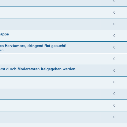
0
0
0
lappe
0
nes Herztumors, dringend Rat gesucht!
0
gen
0
st durch Moderatoren freigegeben werden
0
0
0
0
0