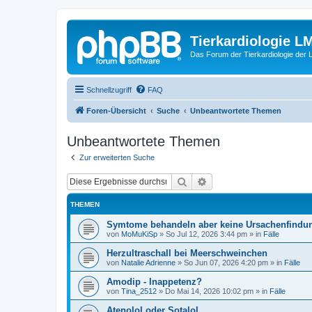
Tierkardiologie L
Das Forum der Tierkardiologie der
Schnellzugriff
FAQ
Foren-Übersicht
Suche
Unbeantwortete Themen
Unbeantwortete Themen
Zur erweiterten Suche
Suche
Erweiterte Suche
THEMEN
Symtome behandeln aber keine Ursachenfindu
von
MoMuKiSp
»
So Jul 12, 2026 3:44 pm
» in
Fälle
Herzultraschall bei Meerschweinchen
von
Natalie Adrienne
»
So Jun 07, 2026 4:20 pm
» in
Fälle
Amodip - Inappetenz?
von
Tina_2512
»
Do Mai 14, 2026 10:02 pm
» in
Fälle
Atenolol oder Sotalol