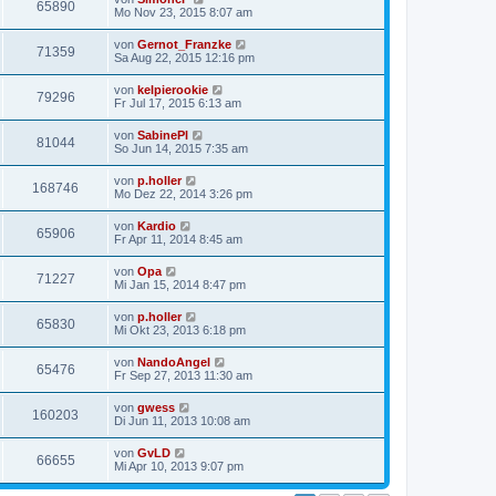
65890
Mo Nov 23, 2015 8:07 am
von
Gernot_Franzke
71359
Sa Aug 22, 2015 12:16 pm
von
kelpierookie
79296
Fr Jul 17, 2015 6:13 am
von
SabinePl
81044
So Jun 14, 2015 7:35 am
von
p.holler
168746
Mo Dez 22, 2014 3:26 pm
von
Kardio
65906
Fr Apr 11, 2014 8:45 am
von
Opa
71227
Mi Jan 15, 2014 8:47 pm
von
p.holler
65830
Mi Okt 23, 2013 6:18 pm
von
NandoAngel
65476
Fr Sep 27, 2013 11:30 am
von
gwess
160203
Di Jun 11, 2013 10:08 am
von
GvLD
66655
Mi Apr 10, 2013 9:07 pm