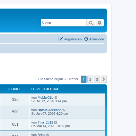
Suche
Erweiterte Suche
Registrieren
Anmelden
1
2
3
Nächste
Die Suche ergab 69 Treffer
ZUGRIFFE
LETZTER BEITRAG
von
MoMuKiSp
326
So Jul 12, 2026 3:44 pm
von
Natalie Adrienne
500
So Jun 07, 2026 4:20 pm
von
Tina_2512
651
Do Mai 14, 2026 10:02 pm
von
Britta