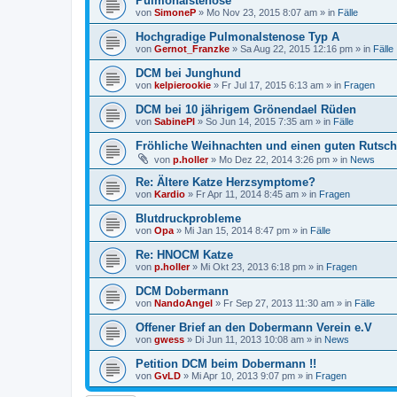
Pulmonalstenose
von
SimoneP
»
Mo Nov 23, 2015 8:07 am
» in
Fälle
Hochgradige Pulmonalstenose Typ A
von
Gernot_Franzke
»
Sa Aug 22, 2015 12:16 pm
» in
Fälle
DCM bei Junghund
von
kelpierookie
»
Fr Jul 17, 2015 6:13 am
» in
Fragen
DCM bei 10 jährigem Grönendael Rüden
von
SabinePl
»
So Jun 14, 2015 7:35 am
» in
Fälle
Fröhliche Weihnachten und einen guten Rutsch
von
p.holler
»
Mo Dez 22, 2014 3:26 pm
» in
News
Re: Ältere Katze Herzsymptome?
von
Kardio
»
Fr Apr 11, 2014 8:45 am
» in
Fragen
Blutdruckprobleme
von
Opa
»
Mi Jan 15, 2014 8:47 pm
» in
Fälle
Re: HNOCM Katze
von
p.holler
»
Mi Okt 23, 2013 6:18 pm
» in
Fragen
DCM Dobermann
von
NandoAngel
»
Fr Sep 27, 2013 11:30 am
» in
Fälle
Offener Brief an den Dobermann Verein e.V
von
gwess
»
Di Jun 11, 2013 10:08 am
» in
News
Petition DCM beim Dobermann !!
von
GvLD
»
Mi Apr 10, 2013 9:07 pm
» in
Fragen