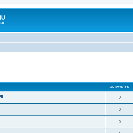
MU
 LMU
ANTWORTEN
ng
0
0
0