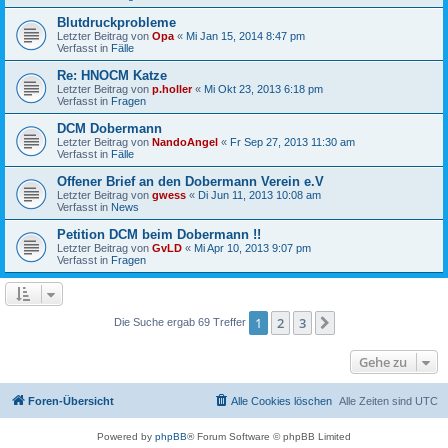
Blutdruckprobleme
Letzter Beitrag von
Opa
«
Mi Jan 15, 2014 8:47 pm
Verfasst in
Fälle
Re: HNOCM Katze
Letzter Beitrag von
p.holler
«
Mi Okt 23, 2013 6:18 pm
Verfasst in
Fragen
DCM Dobermann
Letzter Beitrag von
NandoAngel
«
Fr Sep 27, 2013 11:30 am
Verfasst in
Fälle
Offener Brief an den Dobermann Verein e.V
Letzter Beitrag von
gwess
«
Di Jun 11, 2013 10:08 am
Verfasst in
News
Petition DCM beim Dobermann !!
Letzter Beitrag von
GvLD
«
Mi Apr 10, 2013 9:07 pm
Verfasst in
Fragen
1
2
3
Nächste
Die Suche ergab 69 Treffer
Gehe zu
Foren-Übersicht
Alle Cookies löschen
Alle Zeiten sind
UTC
Powered by
phpBB
® Forum Software © phpBB Limited