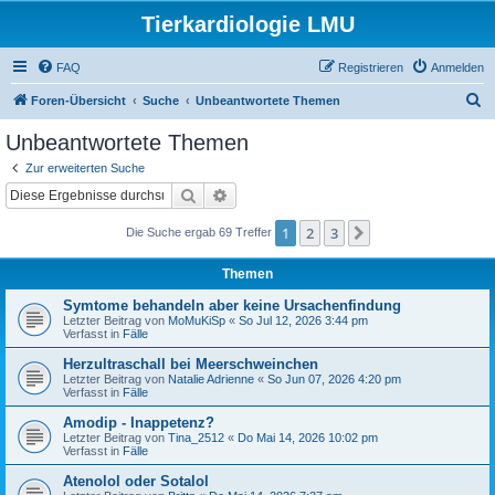
Tierkardiologie LMU
FAQ
Registrieren
Anmelden
S
Foren-Übersicht
Suche
Unbeantwortete Themen
u
Unbeantwortete Themen
c
Zur erweiterten Suche
h
Suche
Erweiterte Suche
e
1
2
3
Nächste
Die Suche ergab 69 Treffer
Themen
Symtome behandeln aber keine Ursachenfindung
Letzter Beitrag von
MoMuKiSp
«
So Jul 12, 2026 3:44 pm
Verfasst in
Fälle
Herzultraschall bei Meerschweinchen
Letzter Beitrag von
Natalie Adrienne
«
So Jun 07, 2026 4:20 pm
Verfasst in
Fälle
Amodip - Inappetenz?
Letzter Beitrag von
Tina_2512
«
Do Mai 14, 2026 10:02 pm
Verfasst in
Fälle
Atenolol oder Sotalol