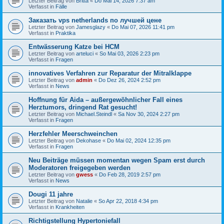
Letzter Beitrag von
Britta
«
Do Mai 14, 2026 7:37 am
Verfasst in
Fälle
Заказать vps netherlands по лучшей цене
Letzter Beitrag von
Jamesglazy
«
Do Mai 07, 2026 11:41 pm
Verfasst in
Praktika
Entwässerung Katze bei HCM
Letzter Beitrag von
arteluci
«
So Mai 03, 2026 2:23 pm
Verfasst in
Fragen
innovatives Verfahren zur Reparatur der Mitralklappe
Letzter Beitrag von
admin
«
Do Dez 26, 2024 2:52 pm
Verfasst in
News
Hoffnung für Aida – außergewöhnlicher Fall eines
Herztumors, dringend Rat gesucht!
Letzter Beitrag von
Michael.Steindl
«
Sa Nov 30, 2024 2:27 pm
Verfasst in
Fragen
Herzfehler Meerschweinchen
Letzter Beitrag von
Dekohase
«
Do Mai 02, 2024 12:35 pm
Verfasst in
Fragen
Neu Beiträge müssen momentan wegen Spam erst durch
Moderatoren freigegeben werden
Letzter Beitrag von
gwess
«
Do Feb 28, 2019 2:57 pm
Verfasst in
News
Dougi 11 jahre
Letzter Beitrag von
Natalie
«
So Apr 22, 2018 4:34 pm
Verfasst in
Krankheiten
Richtigstellung Hypertoniefall