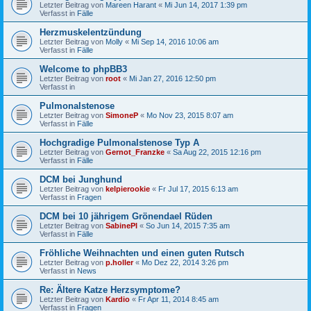
Letzter Beitrag von
Mareen Harant
«
Mi Jun 14, 2017 1:39 pm
Verfasst in
Fälle
Herzmuskelentzündung
Letzter Beitrag von
Molly
«
Mi Sep 14, 2016 10:06 am
Verfasst in
Fälle
Welcome to phpBB3
Letzter Beitrag von
root
«
Mi Jan 27, 2016 12:50 pm
Verfasst in
Pulmonalstenose
Letzter Beitrag von
SimoneP
«
Mo Nov 23, 2015 8:07 am
Verfasst in
Fälle
Hochgradige Pulmonalstenose Typ A
Letzter Beitrag von
Gernot_Franzke
«
Sa Aug 22, 2015 12:16 pm
Verfasst in
Fälle
DCM bei Junghund
Letzter Beitrag von
kelpierookie
«
Fr Jul 17, 2015 6:13 am
Verfasst in
Fragen
DCM bei 10 jährigem Grönendael Rüden
Letzter Beitrag von
SabinePl
«
So Jun 14, 2015 7:35 am
Verfasst in
Fälle
Fröhliche Weihnachten und einen guten Rutsch
Letzter Beitrag von
p.holler
«
Mo Dez 22, 2014 3:26 pm
Verfasst in
News
Re: Ältere Katze Herzsymptome?
Letzter Beitrag von
Kardio
«
Fr Apr 11, 2014 8:45 am
Verfasst in
Fragen