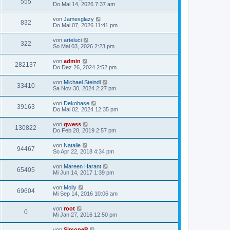
555
Do Mai 14, 2026 7:37 am
von
Jamesglazy
832
Do Mai 07, 2026 11:41 pm
von
arteluci
322
So Mai 03, 2026 2:23 pm
von
admin
282137
Do Dez 26, 2024 2:52 pm
von
Michael.Steindl
33410
Sa Nov 30, 2024 2:27 pm
von
Dekohase
39163
Do Mai 02, 2024 12:35 pm
von
gwess
130822
Do Feb 28, 2019 2:57 pm
von
Natalie
94467
So Apr 22, 2018 4:34 pm
von
Mareen Harant
65405
Mi Jun 14, 2017 1:39 pm
von
Molly
69604
Mi Sep 14, 2016 10:06 am
von
root
0
Mi Jan 27, 2016 12:50 pm
von
SimoneP