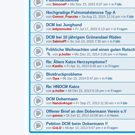
Pulmonalstenose
von
SimoneP
»
Mo Nov 23, 2015 8:07 am
» in
Fälle
Hochgradige Pulmonalstenose Typ A
von
Gernot_Franzke
»
Sa Aug 22, 2015 12:16 pm
» in
Fälle
DCM bei Junghund
von
kelpierookie
»
Fr Jul 17, 2015 6:13 am
» in
Fragen
DCM bei 10 jährigem Grönendael Rüden
von
SabinePl
»
So Jun 14, 2015 7:35 am
» in
Fälle
Fröhliche Weihnachten und einen guten Rutsch
von
p.holler
»
Mo Dez 22, 2014 3:26 pm
» in
News
Re: Ältere Katze Herzsymptome?
von
Kardio
»
Fr Apr 11, 2014 8:45 am
» in
Fragen
Blutdruckprobleme
von
Opa
»
Mi Jan 15, 2014 8:47 pm
» in
Fälle
Re: HNOCM Katze
von
p.holler
»
Mi Okt 23, 2013 6:18 pm
» in
Fragen
DCM Dobermann
von
NandoAngel
»
Fr Sep 27, 2013 11:30 am
» in
Fälle
Offener Brief an den Dobermann Verein e.V
von
gwess
»
Di Jun 11, 2013 10:08 am
» in
News
Petition DCM beim Dobermann !!
von
GvLD
»
Mi Apr 10, 2013 9:07 pm
» in
Fragen