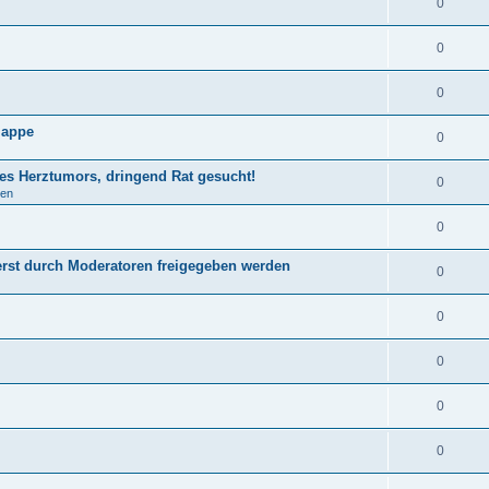
0
0
0
lappe
0
nes Herztumors, dringend Rat gesucht!
0
gen
0
st durch Moderatoren freigegeben werden
0
0
0
0
0