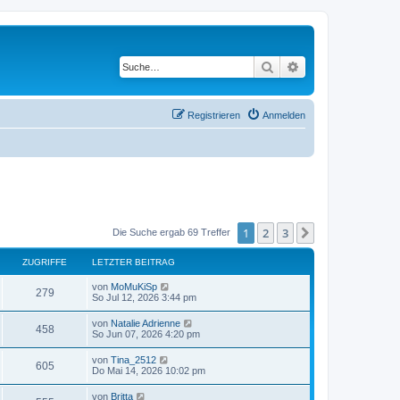
Suche
Erweiterte Suche
Registrieren
Anmelden
1
2
3
Nächste
Die Suche ergab 69 Treffer
ZUGRIFFE
LETZTER BEITRAG
von
MoMuKiSp
279
So Jul 12, 2026 3:44 pm
von
Natalie Adrienne
458
So Jun 07, 2026 4:20 pm
von
Tina_2512
605
Do Mai 14, 2026 10:02 pm
von
Britta