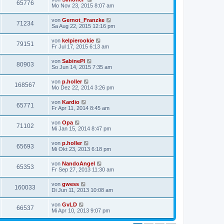
65776
Mo Nov 23, 2015 8:07 am
von
Gernot_Franzke
71234
Sa Aug 22, 2015 12:16 pm
von
kelpierookie
79151
Fr Jul 17, 2015 6:13 am
von
SabinePl
80903
So Jun 14, 2015 7:35 am
von
p.holler
168567
Mo Dez 22, 2014 3:26 pm
von
Kardio
65771
Fr Apr 11, 2014 8:45 am
von
Opa
71102
Mi Jan 15, 2014 8:47 pm
von
p.holler
65693
Mi Okt 23, 2013 6:18 pm
von
NandoAngel
65353
Fr Sep 27, 2013 11:30 am
von
gwess
160033
Di Jun 11, 2013 10:08 am
von
GvLD
66537
Mi Apr 10, 2013 9:07 pm