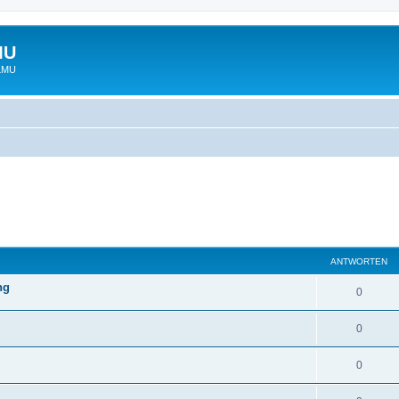
MU
 LMU
ANTWORTEN
ng
0
0
0