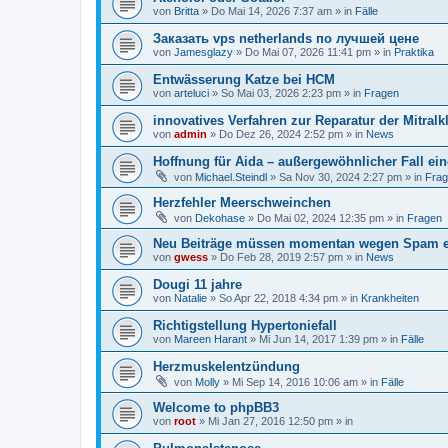
von
Britta
»
Do Mai 14, 2026 7:37 am
» in
Fälle
Заказать vps netherlands по лучшей цене
von
Jamesglazy
»
Do Mai 07, 2026 11:41 pm
» in
Praktika
Entwässerung Katze bei HCM
von
arteluci
»
So Mai 03, 2026 2:23 pm
» in
Fragen
innovatives Verfahren zur Reparatur der Mitralk
von
admin
»
Do Dez 26, 2024 2:52 pm
» in
News
Hoffnung für Aida – außergewöhnlicher Fall ei
von
Michael.Steindl
»
Sa Nov 30, 2024 2:27 pm
» in
Fra
Herzfehler Meerschweinchen
von
Dekohase
»
Do Mai 02, 2024 12:35 pm
» in
Fragen
Neu Beiträge müssen momentan wegen Spam er
von
gwess
»
Do Feb 28, 2019 2:57 pm
» in
News
Dougi 11 jahre
von
Natalie
»
So Apr 22, 2018 4:34 pm
» in
Krankheiten
Richtigstellung Hypertoniefall
von
Mareen Harant
»
Mi Jun 14, 2017 1:39 pm
» in
Fälle
Herzmuskelentzündung
von
Molly
»
Mi Sep 14, 2016 10:06 am
» in
Fälle
Welcome to phpBB3
von
root
»
Mi Jan 27, 2016 12:50 pm
» in