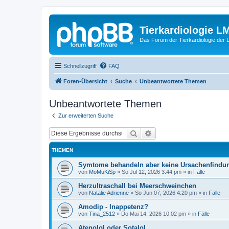
Tierkardiologie L
Das Forum der Tierkardiologie der
Schnellzugriff
FAQ
Foren-Übersicht
Suche
Unbeantwortete Themen
Unbeantwortete Themen
Zur erweiterten Suche
Suche
Erweiterte Suche
THEMEN
Symtome behandeln aber keine Ursachenfindu
von
MoMuKiSp
»
So Jul 12, 2026 3:44 pm
» in
Fälle
Herzultraschall bei Meerschweinchen
von
Natalie Adrienne
»
So Jun 07, 2026 4:20 pm
» in
Fälle
Amodip - Inappetenz?
von
Tina_2512
»
Do Mai 14, 2026 10:02 pm
» in
Fälle
Atenolol oder Sotalol