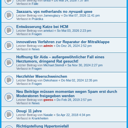
Letzter Beitrag von
Britta
«
Do Mai 14, 2026 7:37 am
Verfasst in
Fälle
Заказать vps netherlands по лучшей цене
Letzter Beitrag von
Jamesglazy
«
Do Mai 07, 2026 11:41 pm
Verfasst in
Praktika
Entwässerung Katze bei HCM
Letzter Beitrag von
arteluci
«
So Mai 03, 2026 2:23 pm
Verfasst in
Fragen
innovatives Verfahren zur Reparatur der Mitralklappe
Letzter Beitrag von
admin
«
Do Dez 26, 2024 2:52 pm
Verfasst in
News
Hoffnung für Aida – außergewöhnlicher Fall eines
Herztumors, dringend Rat gesucht!
Letzter Beitrag von
Michael.Steindl
«
Sa Nov 30, 2024 2:27 pm
Verfasst in
Fragen
Herzfehler Meerschweinchen
Letzter Beitrag von
Dekohase
«
Do Mai 02, 2024 12:35 pm
Verfasst in
Fragen
Neu Beiträge müssen momentan wegen Spam erst durch
Moderatoren freigegeben werden
Letzter Beitrag von
gwess
«
Do Feb 28, 2019 2:57 pm
Verfasst in
News
Dougi 11 jahre
Letzter Beitrag von
Natalie
«
So Apr 22, 2018 4:34 pm
Verfasst in
Krankheiten
Richtigstellung Hypertoniefall