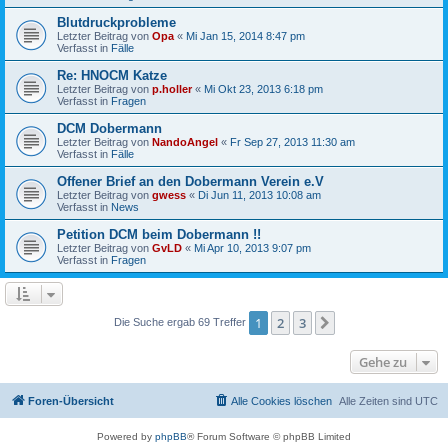
Blutdruckprobleme
Letzter Beitrag von
Opa
«
Mi Jan 15, 2014 8:47 pm
Verfasst in
Fälle
Re: HNOCM Katze
Letzter Beitrag von
p.holler
«
Mi Okt 23, 2013 6:18 pm
Verfasst in
Fragen
DCM Dobermann
Letzter Beitrag von
NandoAngel
«
Fr Sep 27, 2013 11:30 am
Verfasst in
Fälle
Offener Brief an den Dobermann Verein e.V
Letzter Beitrag von
gwess
«
Di Jun 11, 2013 10:08 am
Verfasst in
News
Petition DCM beim Dobermann !!
Letzter Beitrag von
GvLD
«
Mi Apr 10, 2013 9:07 pm
Verfasst in
Fragen
1
2
3
Nächste
Die Suche ergab 69 Treffer
Gehe zu
Foren-Übersicht
Alle Cookies löschen
Alle Zeiten sind
UTC
Powered by
phpBB
® Forum Software © phpBB Limited