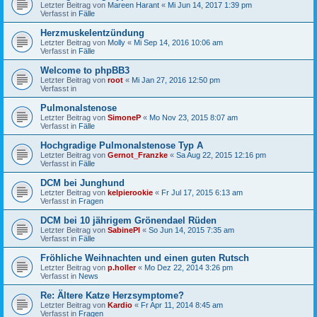
Letzter Beitrag von
Mareen Harant
«
Mi Jun 14, 2017 1:39 pm
Verfasst in
Fälle
Herzmuskelentzündung
Letzter Beitrag von
Molly
«
Mi Sep 14, 2016 10:06 am
Verfasst in
Fälle
Welcome to phpBB3
Letzter Beitrag von
root
«
Mi Jan 27, 2016 12:50 pm
Verfasst in
Pulmonalstenose
Letzter Beitrag von
SimoneP
«
Mo Nov 23, 2015 8:07 am
Verfasst in
Fälle
Hochgradige Pulmonalstenose Typ A
Letzter Beitrag von
Gernot_Franzke
«
Sa Aug 22, 2015 12:16 pm
Verfasst in
Fälle
DCM bei Junghund
Letzter Beitrag von
kelpierookie
«
Fr Jul 17, 2015 6:13 am
Verfasst in
Fragen
DCM bei 10 jährigem Grönendael Rüden
Letzter Beitrag von
SabinePl
«
So Jun 14, 2015 7:35 am
Verfasst in
Fälle
Fröhliche Weihnachten und einen guten Rutsch
Letzter Beitrag von
p.holler
«
Mo Dez 22, 2014 3:26 pm
Verfasst in
News
Re: Ältere Katze Herzsymptome?
Letzter Beitrag von
Kardio
«
Fr Apr 11, 2014 8:45 am
Verfasst in
Fragen