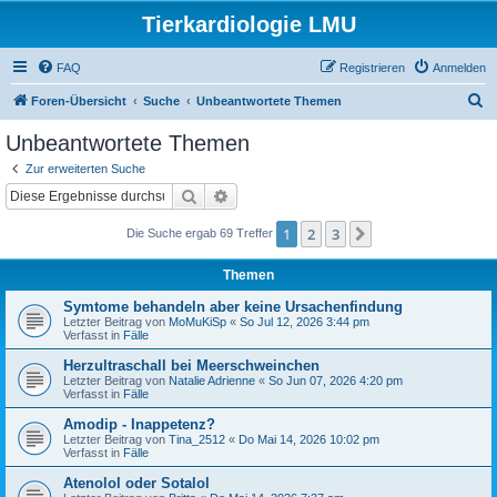
Tierkardiologie LMU
FAQ
Registrieren
Anmelden
S
Foren-Übersicht
Suche
Unbeantwortete Themen
u
Unbeantwortete Themen
c
Zur erweiterten Suche
h
Suche
Erweiterte Suche
e
1
2
3
Nächste
Die Suche ergab 69 Treffer
Themen
Symtome behandeln aber keine Ursachenfindung
Letzter Beitrag von
MoMuKiSp
«
So Jul 12, 2026 3:44 pm
Verfasst in
Fälle
Herzultraschall bei Meerschweinchen
Letzter Beitrag von
Natalie Adrienne
«
So Jun 07, 2026 4:20 pm
Verfasst in
Fälle
Amodip - Inappetenz?
Letzter Beitrag von
Tina_2512
«
Do Mai 14, 2026 10:02 pm
Verfasst in
Fälle
Atenolol oder Sotalol