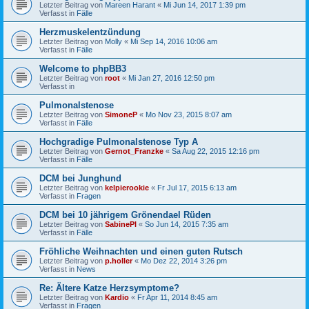
Letzter Beitrag von
Mareen Harant
«
Mi Jun 14, 2017 1:39 pm
Verfasst in
Fälle
Herzmuskelentzündung
Letzter Beitrag von
Molly
«
Mi Sep 14, 2016 10:06 am
Verfasst in
Fälle
Welcome to phpBB3
Letzter Beitrag von
root
«
Mi Jan 27, 2016 12:50 pm
Verfasst in
Pulmonalstenose
Letzter Beitrag von
SimoneP
«
Mo Nov 23, 2015 8:07 am
Verfasst in
Fälle
Hochgradige Pulmonalstenose Typ A
Letzter Beitrag von
Gernot_Franzke
«
Sa Aug 22, 2015 12:16 pm
Verfasst in
Fälle
DCM bei Junghund
Letzter Beitrag von
kelpierookie
«
Fr Jul 17, 2015 6:13 am
Verfasst in
Fragen
DCM bei 10 jährigem Grönendael Rüden
Letzter Beitrag von
SabinePl
«
So Jun 14, 2015 7:35 am
Verfasst in
Fälle
Fröhliche Weihnachten und einen guten Rutsch
Letzter Beitrag von
p.holler
«
Mo Dez 22, 2014 3:26 pm
Verfasst in
News
Re: Ältere Katze Herzsymptome?
Letzter Beitrag von
Kardio
«
Fr Apr 11, 2014 8:45 am
Verfasst in
Fragen