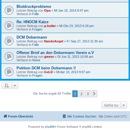
Blutdruckprobleme
Letzter Beitrag von
Opa
«
Mi Jan 15, 2014 8:47 pm
Verfasst in
Fälle
Re: HNOCM Katze
Letzter Beitrag von
p.holler
«
Mi Okt 23, 2013 6:18 pm
Verfasst in
Fragen
DCM Dobermann
Letzter Beitrag von
NandoAngel
«
Fr Sep 27, 2013 11:30 am
Verfasst in
Fälle
Offener Brief an den Dobermann Verein e.V
Letzter Beitrag von
gwess
«
Di Jun 11, 2013 10:08 am
Verfasst in
News
Petition DCM beim Dobermann !!
Letzter Beitrag von
GvLD
«
Mi Apr 10, 2013 9:07 pm
Verfasst in
Fragen
1
2
3
Nächste
Die Suche ergab 69 Treffer
Gehe zu
Foren-Übersicht
Alle Cookies löschen
Alle Zeiten sind
UTC
Powered by
phpBB
® Forum Software © phpBB Limited