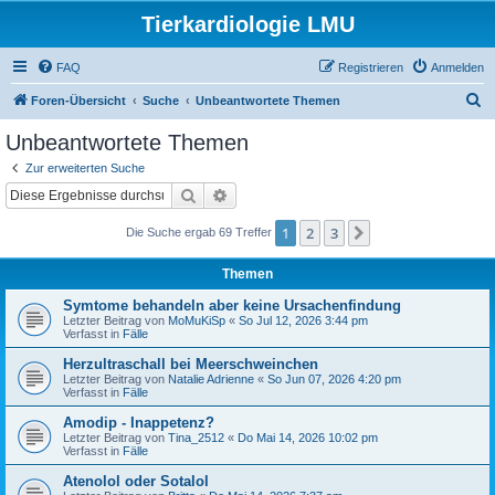
Tierkardiologie LMU
FAQ
Registrieren
Anmelden
S
Foren-Übersicht
Suche
Unbeantwortete Themen
u
Unbeantwortete Themen
c
Zur erweiterten Suche
h
Suche
Erweiterte Suche
e
1
2
3
Nächste
Die Suche ergab 69 Treffer
Themen
Symtome behandeln aber keine Ursachenfindung
Letzter Beitrag von
MoMuKiSp
«
So Jul 12, 2026 3:44 pm
Verfasst in
Fälle
Herzultraschall bei Meerschweinchen
Letzter Beitrag von
Natalie Adrienne
«
So Jun 07, 2026 4:20 pm
Verfasst in
Fälle
Amodip - Inappetenz?
Letzter Beitrag von
Tina_2512
«
Do Mai 14, 2026 10:02 pm
Verfasst in
Fälle
Atenolol oder Sotalol