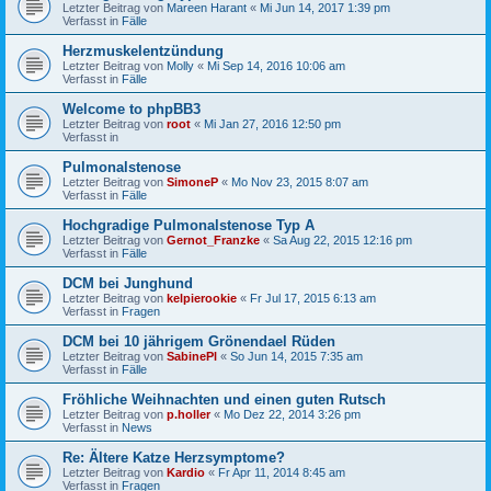
Letzter Beitrag von
Mareen Harant
«
Mi Jun 14, 2017 1:39 pm
Verfasst in
Fälle
Herzmuskelentzündung
Letzter Beitrag von
Molly
«
Mi Sep 14, 2016 10:06 am
Verfasst in
Fälle
Welcome to phpBB3
Letzter Beitrag von
root
«
Mi Jan 27, 2016 12:50 pm
Verfasst in
Pulmonalstenose
Letzter Beitrag von
SimoneP
«
Mo Nov 23, 2015 8:07 am
Verfasst in
Fälle
Hochgradige Pulmonalstenose Typ A
Letzter Beitrag von
Gernot_Franzke
«
Sa Aug 22, 2015 12:16 pm
Verfasst in
Fälle
DCM bei Junghund
Letzter Beitrag von
kelpierookie
«
Fr Jul 17, 2015 6:13 am
Verfasst in
Fragen
DCM bei 10 jährigem Grönendael Rüden
Letzter Beitrag von
SabinePl
«
So Jun 14, 2015 7:35 am
Verfasst in
Fälle
Fröhliche Weihnachten und einen guten Rutsch
Letzter Beitrag von
p.holler
«
Mo Dez 22, 2014 3:26 pm
Verfasst in
News
Re: Ältere Katze Herzsymptome?
Letzter Beitrag von
Kardio
«
Fr Apr 11, 2014 8:45 am
Verfasst in
Fragen