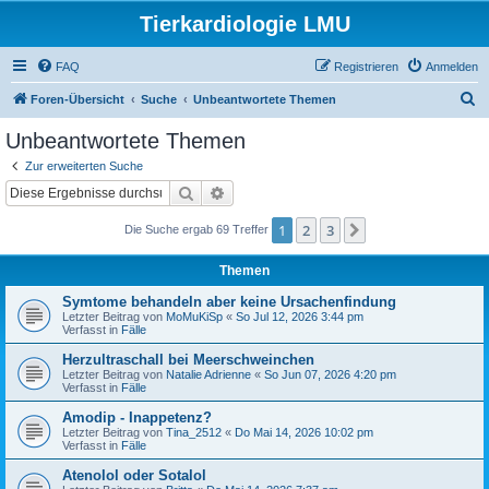
Tierkardiologie LMU
FAQ
Registrieren
Anmelden
S
Foren-Übersicht
Suche
Unbeantwortete Themen
u
Unbeantwortete Themen
c
Zur erweiterten Suche
h
Suche
Erweiterte Suche
e
1
2
3
Nächste
Die Suche ergab 69 Treffer
Themen
Symtome behandeln aber keine Ursachenfindung
Letzter Beitrag von
MoMuKiSp
«
So Jul 12, 2026 3:44 pm
Verfasst in
Fälle
Herzultraschall bei Meerschweinchen
Letzter Beitrag von
Natalie Adrienne
«
So Jun 07, 2026 4:20 pm
Verfasst in
Fälle
Amodip - Inappetenz?
Letzter Beitrag von
Tina_2512
«
Do Mai 14, 2026 10:02 pm
Verfasst in
Fälle
Atenolol oder Sotalol