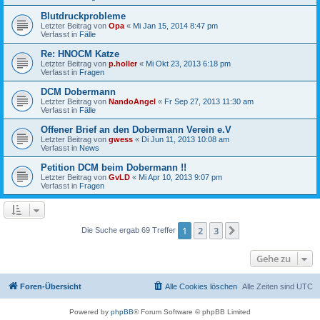
Blutdruckprobleme
Letzter Beitrag von
Opa
«
Mi Jan 15, 2014 8:47 pm
Verfasst in
Fälle
Re: HNOCM Katze
Letzter Beitrag von
p.holler
«
Mi Okt 23, 2013 6:18 pm
Verfasst in
Fragen
DCM Dobermann
Letzter Beitrag von
NandoAngel
«
Fr Sep 27, 2013 11:30 am
Verfasst in
Fälle
Offener Brief an den Dobermann Verein e.V
Letzter Beitrag von
gwess
«
Di Jun 11, 2013 10:08 am
Verfasst in
News
Petition DCM beim Dobermann !!
Letzter Beitrag von
GvLD
«
Mi Apr 10, 2013 9:07 pm
Verfasst in
Fragen
1
2
3
Nächste
Die Suche ergab 69 Treffer
Gehe zu
Foren-Übersicht
Alle Cookies löschen
Alle Zeiten sind
UTC
Powered by
phpBB
® Forum Software © phpBB Limited