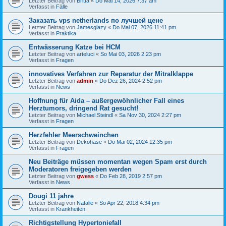
Letzter Beitrag von
Britta
«
Do Mai 14, 2026 7:37 am
Verfasst in
Fälle
Заказать vps netherlands по лучшей цене
Letzter Beitrag von
Jamesglazy
«
Do Mai 07, 2026 11:41 pm
Verfasst in
Praktika
Entwässerung Katze bei HCM
Letzter Beitrag von
arteluci
«
So Mai 03, 2026 2:23 pm
Verfasst in
Fragen
innovatives Verfahren zur Reparatur der Mitralklappe
Letzter Beitrag von
admin
«
Do Dez 26, 2024 2:52 pm
Verfasst in
News
Hoffnung für Aida – außergewöhnlicher Fall eines
Herztumors, dringend Rat gesucht!
Letzter Beitrag von
Michael.Steindl
«
Sa Nov 30, 2024 2:27 pm
Verfasst in
Fragen
Herzfehler Meerschweinchen
Letzter Beitrag von
Dekohase
«
Do Mai 02, 2024 12:35 pm
Verfasst in
Fragen
Neu Beiträge müssen momentan wegen Spam erst durch
Moderatoren freigegeben werden
Letzter Beitrag von
gwess
«
Do Feb 28, 2019 2:57 pm
Verfasst in
News
Dougi 11 jahre
Letzter Beitrag von
Natalie
«
So Apr 22, 2018 4:34 pm
Verfasst in
Krankheiten
Richtigstellung Hypertoniefall