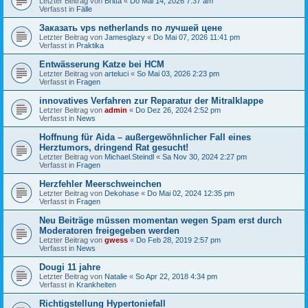
Letzter Beitrag von
Britta
«
Do Mai 14, 2026 7:37 am
Verfasst in
Fälle
Заказать vps netherlands по лучшей цене
Letzter Beitrag von
Jamesglazy
«
Do Mai 07, 2026 11:41 pm
Verfasst in
Praktika
Entwässerung Katze bei HCM
Letzter Beitrag von
arteluci
«
So Mai 03, 2026 2:23 pm
Verfasst in
Fragen
innovatives Verfahren zur Reparatur der Mitralklappe
Letzter Beitrag von
admin
«
Do Dez 26, 2024 2:52 pm
Verfasst in
News
Hoffnung für Aida – außergewöhnlicher Fall eines
Herztumors, dringend Rat gesucht!
Letzter Beitrag von
Michael.Steindl
«
Sa Nov 30, 2024 2:27 pm
Verfasst in
Fragen
Herzfehler Meerschweinchen
Letzter Beitrag von
Dekohase
«
Do Mai 02, 2024 12:35 pm
Verfasst in
Fragen
Neu Beiträge müssen momentan wegen Spam erst durch
Moderatoren freigegeben werden
Letzter Beitrag von
gwess
«
Do Feb 28, 2019 2:57 pm
Verfasst in
News
Dougi 11 jahre
Letzter Beitrag von
Natalie
«
So Apr 22, 2018 4:34 pm
Verfasst in
Krankheiten
Richtigstellung Hypertoniefall