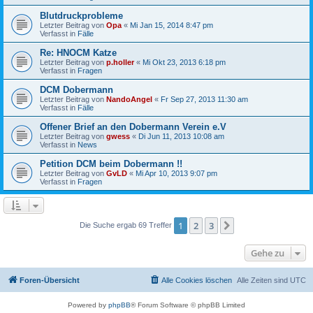
Blutdruckprobleme
Letzter Beitrag von
Opa
«
Mi Jan 15, 2014 8:47 pm
Verfasst in
Fälle
Re: HNOCM Katze
Letzter Beitrag von
p.holler
«
Mi Okt 23, 2013 6:18 pm
Verfasst in
Fragen
DCM Dobermann
Letzter Beitrag von
NandoAngel
«
Fr Sep 27, 2013 11:30 am
Verfasst in
Fälle
Offener Brief an den Dobermann Verein e.V
Letzter Beitrag von
gwess
«
Di Jun 11, 2013 10:08 am
Verfasst in
News
Petition DCM beim Dobermann !!
Letzter Beitrag von
GvLD
«
Mi Apr 10, 2013 9:07 pm
Verfasst in
Fragen
1
2
3
Nächste
Die Suche ergab 69 Treffer
Gehe zu
Foren-Übersicht
Alle Cookies löschen
Alle Zeiten sind
UTC
Powered by
phpBB
® Forum Software © phpBB Limited