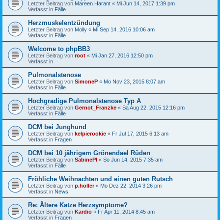
Letzter Beitrag von
Mareen Harant
«
Mi Jun 14, 2017 1:39 pm
Verfasst in
Fälle
Herzmuskelentzündung
Letzter Beitrag von
Molly
«
Mi Sep 14, 2016 10:06 am
Verfasst in
Fälle
Welcome to phpBB3
Letzter Beitrag von
root
«
Mi Jan 27, 2016 12:50 pm
Verfasst in
Pulmonalstenose
Letzter Beitrag von
SimoneP
«
Mo Nov 23, 2015 8:07 am
Verfasst in
Fälle
Hochgradige Pulmonalstenose Typ A
Letzter Beitrag von
Gernot_Franzke
«
Sa Aug 22, 2015 12:16 pm
Verfasst in
Fälle
DCM bei Junghund
Letzter Beitrag von
kelpierookie
«
Fr Jul 17, 2015 6:13 am
Verfasst in
Fragen
DCM bei 10 jährigem Grönendael Rüden
Letzter Beitrag von
SabinePl
«
So Jun 14, 2015 7:35 am
Verfasst in
Fälle
Fröhliche Weihnachten und einen guten Rutsch
Letzter Beitrag von
p.holler
«
Mo Dez 22, 2014 3:26 pm
Verfasst in
News
Re: Ältere Katze Herzsymptome?
Letzter Beitrag von
Kardio
«
Fr Apr 11, 2014 8:45 am
Verfasst in
Fragen