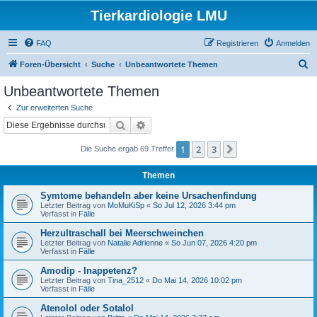
Tierkardiologie LMU
FAQ
Registrieren
Anmelden
S
Foren-Übersicht
Suche
Unbeantwortete Themen
u
Unbeantwortete Themen
c
Zur erweiterten Suche
h
Suche
Erweiterte Suche
e
1
2
3
Nächste
Die Suche ergab 69 Treffer
Themen
Symtome behandeln aber keine Ursachenfindung
Letzter Beitrag von
MoMuKiSp
«
So Jul 12, 2026 3:44 pm
Verfasst in
Fälle
Herzultraschall bei Meerschweinchen
Letzter Beitrag von
Natalie Adrienne
«
So Jun 07, 2026 4:20 pm
Verfasst in
Fälle
Amodip - Inappetenz?
Letzter Beitrag von
Tina_2512
«
Do Mai 14, 2026 10:02 pm
Verfasst in
Fälle
Atenolol oder Sotalol