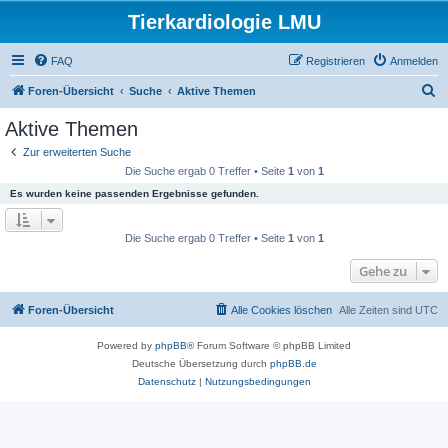
Tierkardiologie LMU
FAQ
Registrieren
Anmelden
S
Foren-Übersicht
Suche
Aktive Themen
u
Aktive Themen
c
Zur erweiterten Suche
h
Die Suche ergab 0 Treffer • Seite
1
von
1
e
Es wurden keine passenden Ergebnisse gefunden.
Die Suche ergab 0 Treffer • Seite
1
von
1
Gehe zu
Foren-Übersicht
Alle Cookies löschen
Alle Zeiten sind
UTC
Powered by
phpBB
® Forum Software © phpBB Limited
Deutsche Übersetzung durch
phpBB.de
Datenschutz
|
Nutzungsbedingungen