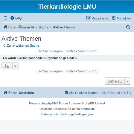
Tierkardiologie LMU
FAQ
Registrieren
Anmelden
S
Foren-Übersicht
Suche
Aktive Themen
u
Aktive Themen
c
Zur erweiterten Suche
h
Die Suche ergab 0 Treffer • Seite
1
von
1
e
Es wurden keine passenden Ergebnisse gefunden.
Die Suche ergab 0 Treffer • Seite
1
von
1
Gehe zu
Foren-Übersicht
Alle Cookies löschen
Alle Zeiten sind
UTC
Powered by
phpBB
® Forum Software © phpBB Limited
Deutsche Übersetzung durch
phpBB.de
Datenschutz
|
Nutzungsbedingungen