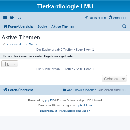
Tierkardiologie LMU
FAQ
Registrieren
Anmelden
S
Foren-Übersicht
Suche
Aktive Themen
u
Aktive Themen
c
Zur erweiterten Suche
h
Die Suche ergab 0 Treffer • Seite
1
von
1
e
Es wurden keine passenden Ergebnisse gefunden.
Die Suche ergab 0 Treffer • Seite
1
von
1
Gehe zu
Foren-Übersicht
Alle Cookies löschen
Alle Zeiten sind
UTC
Powered by
phpBB
® Forum Software © phpBB Limited
Deutsche Übersetzung durch
phpBB.de
Datenschutz
|
Nutzungsbedingungen