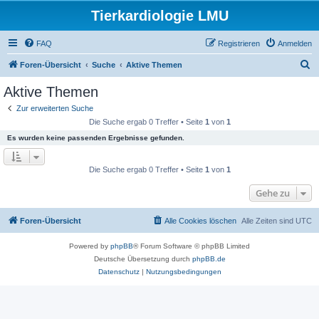
Tierkardiologie LMU
FAQ
Registrieren
Anmelden
S
Foren-Übersicht
Suche
Aktive Themen
u
Aktive Themen
c
Zur erweiterten Suche
h
Die Suche ergab 0 Treffer • Seite
1
von
1
e
Es wurden keine passenden Ergebnisse gefunden.
Die Suche ergab 0 Treffer • Seite
1
von
1
Gehe zu
Foren-Übersicht
Alle Cookies löschen
Alle Zeiten sind
UTC
Powered by
phpBB
® Forum Software © phpBB Limited
Deutsche Übersetzung durch
phpBB.de
Datenschutz
|
Nutzungsbedingungen