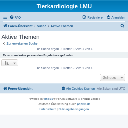
Tierkardiologie LMU
FAQ
Registrieren
Anmelden
S
Foren-Übersicht
Suche
Aktive Themen
u
Aktive Themen
c
Zur erweiterten Suche
h
Die Suche ergab 0 Treffer • Seite
1
von
1
e
Es wurden keine passenden Ergebnisse gefunden.
Die Suche ergab 0 Treffer • Seite
1
von
1
Gehe zu
Foren-Übersicht
Alle Cookies löschen
Alle Zeiten sind
UTC
Powered by
phpBB
® Forum Software © phpBB Limited
Deutsche Übersetzung durch
phpBB.de
Datenschutz
|
Nutzungsbedingungen