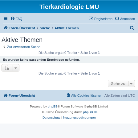
Tierkardiologie LMU
FAQ
Registrieren
Anmelden
S
Foren-Übersicht
Suche
Aktive Themen
u
Aktive Themen
c
Zur erweiterten Suche
h
Die Suche ergab 0 Treffer • Seite
1
von
1
e
Es wurden keine passenden Ergebnisse gefunden.
Die Suche ergab 0 Treffer • Seite
1
von
1
Gehe zu
Foren-Übersicht
Alle Cookies löschen
Alle Zeiten sind
UTC
Powered by
phpBB
® Forum Software © phpBB Limited
Deutsche Übersetzung durch
phpBB.de
Datenschutz
|
Nutzungsbedingungen