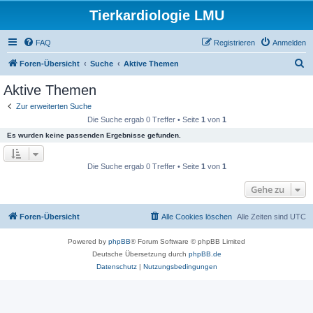
Tierkardiologie LMU
FAQ
Registrieren
Anmelden
S
Foren-Übersicht
Suche
Aktive Themen
u
Aktive Themen
c
Zur erweiterten Suche
h
Die Suche ergab 0 Treffer • Seite
1
von
1
e
Es wurden keine passenden Ergebnisse gefunden.
Die Suche ergab 0 Treffer • Seite
1
von
1
Gehe zu
Foren-Übersicht
Alle Cookies löschen
Alle Zeiten sind
UTC
Powered by
phpBB
® Forum Software © phpBB Limited
Deutsche Übersetzung durch
phpBB.de
Datenschutz
|
Nutzungsbedingungen