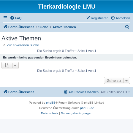
Tierkardiologie LMU
FAQ
Registrieren
Anmelden
S
Foren-Übersicht
Suche
Aktive Themen
u
Aktive Themen
c
Zur erweiterten Suche
h
Die Suche ergab 0 Treffer • Seite
1
von
1
e
Es wurden keine passenden Ergebnisse gefunden.
Die Suche ergab 0 Treffer • Seite
1
von
1
Gehe zu
Foren-Übersicht
Alle Cookies löschen
Alle Zeiten sind
UTC
Powered by
phpBB
® Forum Software © phpBB Limited
Deutsche Übersetzung durch
phpBB.de
Datenschutz
|
Nutzungsbedingungen