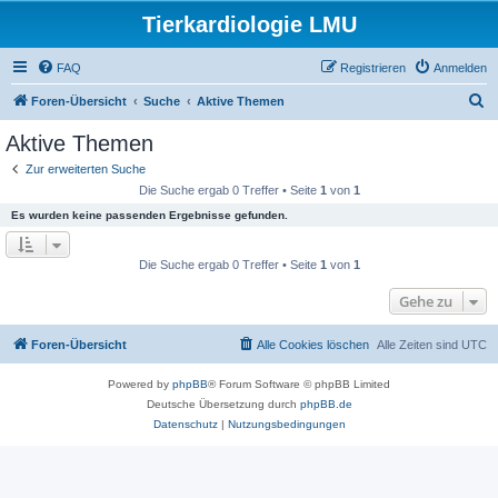
Tierkardiologie LMU
FAQ
Registrieren
Anmelden
S
Foren-Übersicht
Suche
Aktive Themen
u
Aktive Themen
c
Zur erweiterten Suche
h
Die Suche ergab 0 Treffer • Seite
1
von
1
e
Es wurden keine passenden Ergebnisse gefunden.
Die Suche ergab 0 Treffer • Seite
1
von
1
Gehe zu
Foren-Übersicht
Alle Cookies löschen
Alle Zeiten sind
UTC
Powered by
phpBB
® Forum Software © phpBB Limited
Deutsche Übersetzung durch
phpBB.de
Datenschutz
|
Nutzungsbedingungen