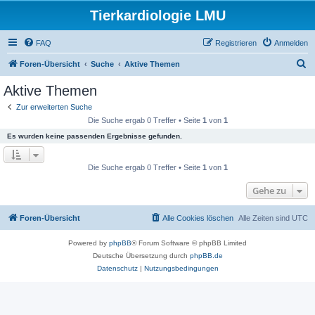
Tierkardiologie LMU
FAQ
Registrieren
Anmelden
S
Foren-Übersicht
Suche
Aktive Themen
u
Aktive Themen
c
Zur erweiterten Suche
h
Die Suche ergab 0 Treffer • Seite
1
von
1
e
Es wurden keine passenden Ergebnisse gefunden.
Die Suche ergab 0 Treffer • Seite
1
von
1
Gehe zu
Foren-Übersicht
Alle Cookies löschen
Alle Zeiten sind
UTC
Powered by
phpBB
® Forum Software © phpBB Limited
Deutsche Übersetzung durch
phpBB.de
Datenschutz
|
Nutzungsbedingungen