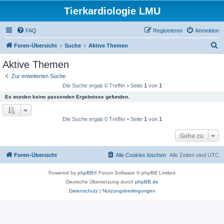
Tierkardiologie LMU
FAQ
Registrieren
Anmelden
S
Foren-Übersicht
Suche
Aktive Themen
u
Aktive Themen
c
Zur erweiterten Suche
h
Die Suche ergab 0 Treffer • Seite
1
von
1
e
Es wurden keine passenden Ergebnisse gefunden.
Die Suche ergab 0 Treffer • Seite
1
von
1
Gehe zu
Foren-Übersicht
Alle Cookies löschen
Alle Zeiten sind
UTC
Powered by
phpBB
® Forum Software © phpBB Limited
Deutsche Übersetzung durch
phpBB.de
Datenschutz
|
Nutzungsbedingungen