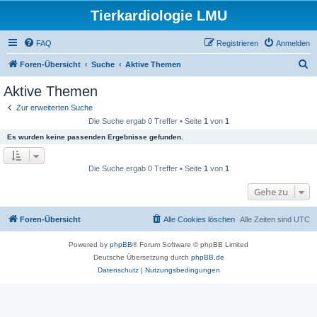
Tierkardiologie LMU
FAQ
Registrieren
Anmelden
S
Foren-Übersicht
Suche
Aktive Themen
u
Aktive Themen
c
Zur erweiterten Suche
h
Die Suche ergab 0 Treffer • Seite
1
von
1
e
Es wurden keine passenden Ergebnisse gefunden.
Die Suche ergab 0 Treffer • Seite
1
von
1
Gehe zu
Foren-Übersicht
Alle Cookies löschen
Alle Zeiten sind
UTC
Powered by
phpBB
® Forum Software © phpBB Limited
Deutsche Übersetzung durch
phpBB.de
Datenschutz
|
Nutzungsbedingungen