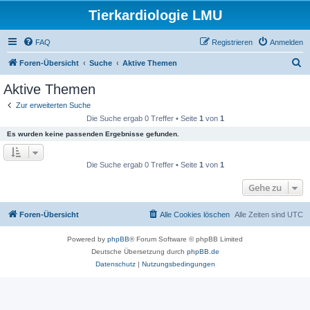
Tierkardiologie LMU
FAQ
Registrieren
Anmelden
S
Foren-Übersicht
Suche
Aktive Themen
u
Aktive Themen
c
Zur erweiterten Suche
h
Die Suche ergab 0 Treffer • Seite
1
von
1
e
Es wurden keine passenden Ergebnisse gefunden.
Die Suche ergab 0 Treffer • Seite
1
von
1
Gehe zu
Foren-Übersicht
Alle Cookies löschen
Alle Zeiten sind
UTC
Powered by
phpBB
® Forum Software © phpBB Limited
Deutsche Übersetzung durch
phpBB.de
Datenschutz
|
Nutzungsbedingungen