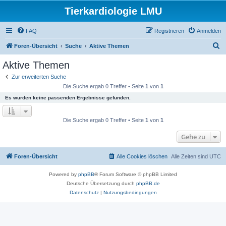
Tierkardiologie LMU
FAQ
Registrieren
Anmelden
S
Foren-Übersicht
Suche
Aktive Themen
u
Aktive Themen
c
Zur erweiterten Suche
h
Die Suche ergab 0 Treffer • Seite
1
von
1
e
Es wurden keine passenden Ergebnisse gefunden.
Die Suche ergab 0 Treffer • Seite
1
von
1
Gehe zu
Foren-Übersicht
Alle Cookies löschen
Alle Zeiten sind
UTC
Powered by
phpBB
® Forum Software © phpBB Limited
Deutsche Übersetzung durch
phpBB.de
Datenschutz
|
Nutzungsbedingungen