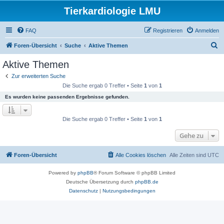
Tierkardiologie LMU
FAQ
Registrieren
Anmelden
S
Foren-Übersicht
Suche
Aktive Themen
u
Aktive Themen
c
Zur erweiterten Suche
h
Die Suche ergab 0 Treffer • Seite
1
von
1
e
Es wurden keine passenden Ergebnisse gefunden.
Die Suche ergab 0 Treffer • Seite
1
von
1
Gehe zu
Foren-Übersicht
Alle Cookies löschen
Alle Zeiten sind
UTC
Powered by
phpBB
® Forum Software © phpBB Limited
Deutsche Übersetzung durch
phpBB.de
Datenschutz
|
Nutzungsbedingungen