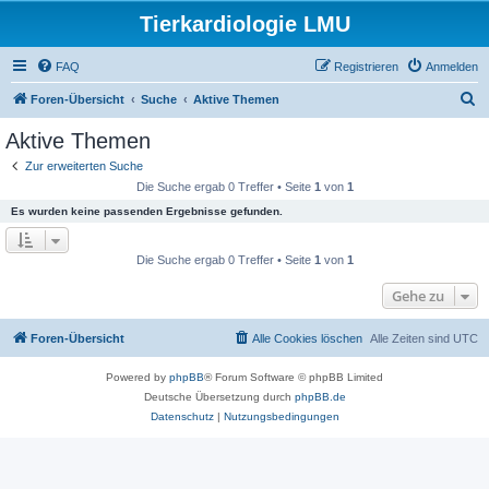
Tierkardiologie LMU
FAQ
Registrieren
Anmelden
S
Foren-Übersicht
Suche
Aktive Themen
u
Aktive Themen
c
Zur erweiterten Suche
h
Die Suche ergab 0 Treffer • Seite
1
von
1
e
Es wurden keine passenden Ergebnisse gefunden.
Die Suche ergab 0 Treffer • Seite
1
von
1
Gehe zu
Foren-Übersicht
Alle Cookies löschen
Alle Zeiten sind
UTC
Powered by
phpBB
® Forum Software © phpBB Limited
Deutsche Übersetzung durch
phpBB.de
Datenschutz
|
Nutzungsbedingungen