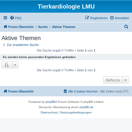
Tierkardiologie LMU
FAQ
Registrieren
Anmelden
S
Foren-Übersicht
Suche
Aktive Themen
u
Aktive Themen
c
Zur erweiterten Suche
h
Die Suche ergab 0 Treffer • Seite
1
von
1
e
Es wurden keine passenden Ergebnisse gefunden.
Die Suche ergab 0 Treffer • Seite
1
von
1
Gehe zu
Foren-Übersicht
Alle Cookies löschen
Alle Zeiten sind
UTC
Powered by
phpBB
® Forum Software © phpBB Limited
Deutsche Übersetzung durch
phpBB.de
Datenschutz
|
Nutzungsbedingungen