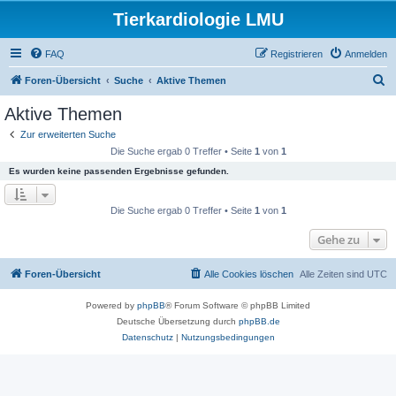
Tierkardiologie LMU
FAQ
Registrieren
Anmelden
S
Foren-Übersicht
Suche
Aktive Themen
u
Aktive Themen
c
Zur erweiterten Suche
h
Die Suche ergab 0 Treffer • Seite
1
von
1
e
Es wurden keine passenden Ergebnisse gefunden.
Die Suche ergab 0 Treffer • Seite
1
von
1
Gehe zu
Foren-Übersicht
Alle Cookies löschen
Alle Zeiten sind
UTC
Powered by
phpBB
® Forum Software © phpBB Limited
Deutsche Übersetzung durch
phpBB.de
Datenschutz
|
Nutzungsbedingungen