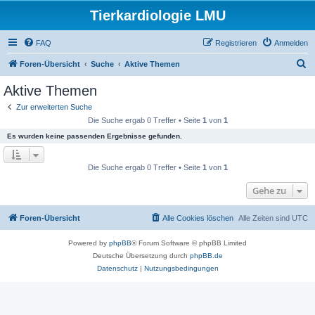
Tierkardiologie LMU
FAQ
Registrieren
Anmelden
S
Foren-Übersicht
Suche
Aktive Themen
u
Aktive Themen
c
Zur erweiterten Suche
h
Die Suche ergab 0 Treffer • Seite
1
von
1
e
Es wurden keine passenden Ergebnisse gefunden.
Die Suche ergab 0 Treffer • Seite
1
von
1
Gehe zu
Foren-Übersicht
Alle Cookies löschen
Alle Zeiten sind
UTC
Powered by
phpBB
® Forum Software © phpBB Limited
Deutsche Übersetzung durch
phpBB.de
Datenschutz
|
Nutzungsbedingungen