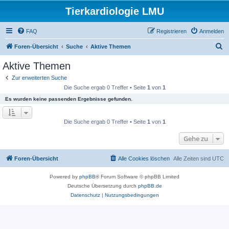
Tierkardiologie LMU
FAQ
Registrieren
Anmelden
S
Foren-Übersicht
Suche
Aktive Themen
u
Aktive Themen
c
Zur erweiterten Suche
h
Die Suche ergab 0 Treffer • Seite
1
von
1
e
Es wurden keine passenden Ergebnisse gefunden.
Die Suche ergab 0 Treffer • Seite
1
von
1
Gehe zu
Foren-Übersicht
Alle Cookies löschen
Alle Zeiten sind
UTC
Powered by
phpBB
® Forum Software © phpBB Limited
Deutsche Übersetzung durch
phpBB.de
Datenschutz
|
Nutzungsbedingungen