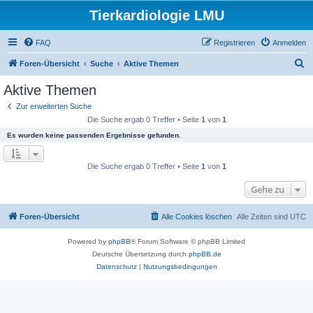
Tierkardiologie LMU
FAQ
Registrieren
Anmelden
S
Foren-Übersicht
Suche
Aktive Themen
u
Aktive Themen
c
Zur erweiterten Suche
h
Die Suche ergab 0 Treffer • Seite
1
von
1
e
Es wurden keine passenden Ergebnisse gefunden.
Die Suche ergab 0 Treffer • Seite
1
von
1
Gehe zu
Foren-Übersicht
Alle Cookies löschen
Alle Zeiten sind
UTC
Powered by
phpBB
® Forum Software © phpBB Limited
Deutsche Übersetzung durch
phpBB.de
Datenschutz
|
Nutzungsbedingungen