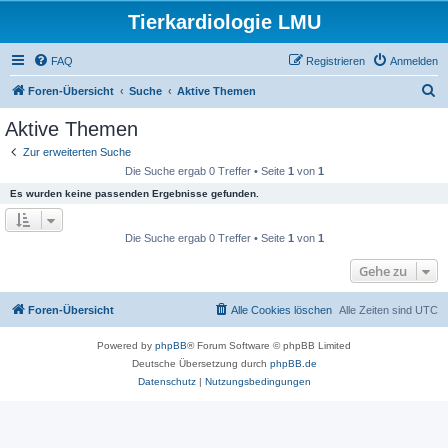
Tierkardiologie LMU
FAQ
Registrieren
Anmelden
S
Foren-Übersicht
Suche
Aktive Themen
u
Aktive Themen
c
Zur erweiterten Suche
h
Die Suche ergab 0 Treffer • Seite
1
von
1
e
Es wurden keine passenden Ergebnisse gefunden.
Die Suche ergab 0 Treffer • Seite
1
von
1
Gehe zu
Foren-Übersicht
Alle Cookies löschen
Alle Zeiten sind
UTC
Powered by
phpBB
® Forum Software © phpBB Limited
Deutsche Übersetzung durch
phpBB.de
Datenschutz
|
Nutzungsbedingungen