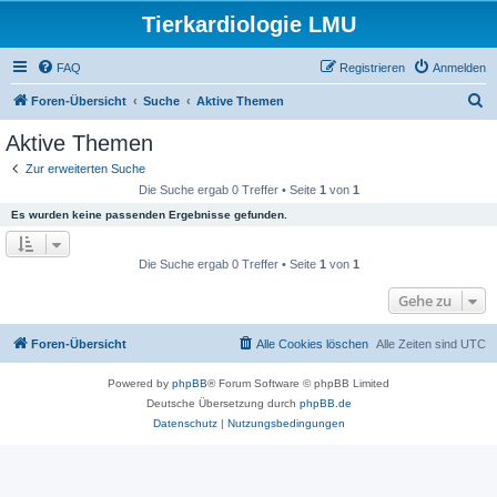
Tierkardiologie LMU
FAQ
Registrieren
Anmelden
S
Foren-Übersicht
Suche
Aktive Themen
u
Aktive Themen
c
Zur erweiterten Suche
h
Die Suche ergab 0 Treffer • Seite
1
von
1
e
Es wurden keine passenden Ergebnisse gefunden.
Die Suche ergab 0 Treffer • Seite
1
von
1
Gehe zu
Foren-Übersicht
Alle Cookies löschen
Alle Zeiten sind
UTC
Powered by
phpBB
® Forum Software © phpBB Limited
Deutsche Übersetzung durch
phpBB.de
Datenschutz
|
Nutzungsbedingungen