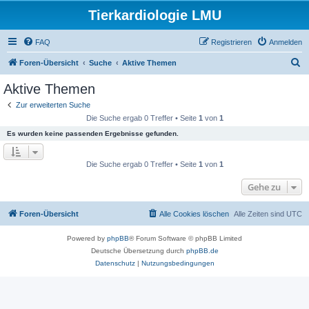
Tierkardiologie LMU
FAQ
Registrieren
Anmelden
S
Foren-Übersicht
Suche
Aktive Themen
u
Aktive Themen
c
Zur erweiterten Suche
h
Die Suche ergab 0 Treffer • Seite
1
von
1
e
Es wurden keine passenden Ergebnisse gefunden.
Die Suche ergab 0 Treffer • Seite
1
von
1
Gehe zu
Foren-Übersicht
Alle Cookies löschen
Alle Zeiten sind
UTC
Powered by
phpBB
® Forum Software © phpBB Limited
Deutsche Übersetzung durch
phpBB.de
Datenschutz
|
Nutzungsbedingungen