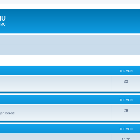
MU
 LMU
THEMEN
33
THEMEN
29
en bereit!
THEMEN
1170