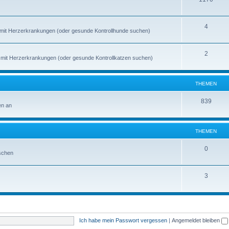
4
de mit Herzerkrankungen (oder gesunde Kontrollhunde suchen)
2
en mit Herzerkrankungen (oder gesunde Kontrollkatzen suchen)
THEMEN
839
en an
THEMEN
0
schen
3
Ich habe mein Passwort vergessen
|
Angemeldet bleiben