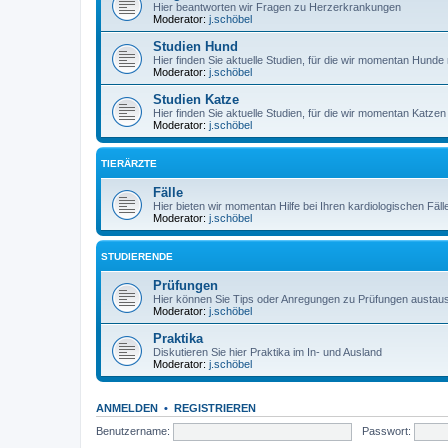
Hier beantworten wir Fragen zu Herzerkrankungen
Moderator:
j.schöbel
Studien Hund
Hier finden Sie aktuelle Studien, für die wir momentan Hun
Moderator:
j.schöbel
Studien Katze
Hier finden Sie aktuelle Studien, für die wir momentan Katz
Moderator:
j.schöbel
TIERÄRZTE
Fälle
Hier bieten wir momentan Hilfe bei Ihren kardiologischen Fäll
Moderator:
j.schöbel
STUDIERENDE
Prüfungen
Hier können Sie Tips oder Anregungen zu Prüfungen austau
Moderator:
j.schöbel
Praktika
Diskutieren Sie hier Praktika im In- und Ausland
Moderator:
j.schöbel
ANMELDEN
•
REGISTRIEREN
Benutzername:
Passwort: