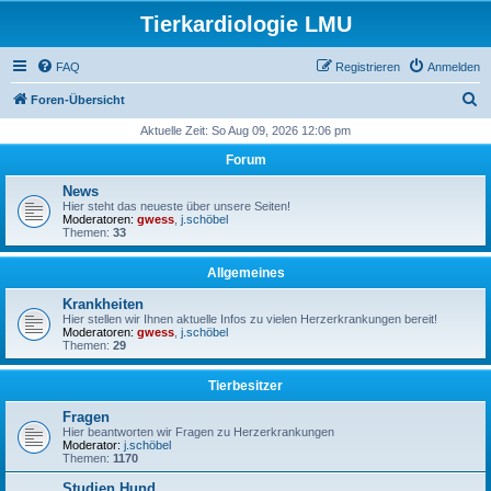
Tierkardiologie LMU
FAQ
Registrieren
Anmelden
S
Foren-Übersicht
u
Aktuelle Zeit: So Aug 09, 2026 12:06 pm
c
Forum
h
News
e
Hier steht das neueste über unsere Seiten!
Moderatoren:
gwess
,
j.schöbel
Themen:
33
Allgemeines
Krankheiten
Hier stellen wir Ihnen aktuelle Infos zu vielen Herzerkrankungen bereit!
Moderatoren:
gwess
,
j.schöbel
Themen:
29
Tierbesitzer
Fragen
Hier beantworten wir Fragen zu Herzerkrankungen
Moderator:
j.schöbel
Themen:
1170
Studien Hund